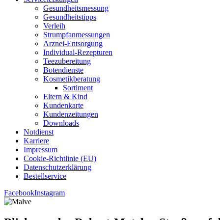
Gesund­heits­mes­sung
Gesund­heits­tipps
Ver­leih
Strumpfan­mes­sun­gen
Arz­n­ei-Ent­­sor­­gung
Indi­­vi­­du­al-Rezep­­tu­­ren
Tee­zu­be­rei­tung
Boten­diens­te
Kos­me­tik­be­ra­tung
Sor­ti­ment
Eltern & Kind
Kun­den­kar­te
Kun­den­zei­tun­gen
Down­loads
Not­dienst
Kar­rie­re
Impres­sum
Coo­kie-Rich­t­­li­­nie (EU)
Datenschutz­erklärung
Bestell­ser­vice
Facebook
Instagram