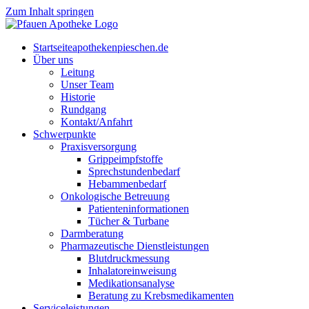
Zum Inhalt springen
Start­sei­te
apothekenpieschen.de
Über uns
Lei­tung
Unser Team
His­to­rie
Rund­gang
Kontakt/Anfahrt
Schwer­punk­te
Pra­xis­ver­sor­gung
Grip­pe­impf­stof­fe
Sprech­stun­den­be­darf
Heb­am­men­be­darf
Onko­lo­gi­sche Betreuung
Pati­en­ten­in­for­ma­tio­nen
Tücher & Turbane
Darm­be­ra­tung
Phar­ma­zeu­ti­sche Dienstleistungen
Blut­druck­mes­sung
Inha­la­tor­ein­wei­sung
Medi­ka­ti­ons­ana­ly­se
Bera­tung zu Krebsmedikamenten
Ser­vice­leis­tun­gen