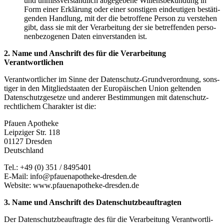
und unmiss­ver­ständ­lich abge­ge­be­ne Wil­lens­be­kun­dung in
Form einer Erklä­rung oder einer sons­ti­gen ein­deu­ti­gen bestä­ti­
gen­den Hand­lung, mit der die betrof­fe­ne Per­son zu ver­ste­hen
gibt, dass sie mit der Ver­ar­bei­tung der sie betref­fen­den per­so­
nen­be­zo­ge­nen Daten ein­ver­stan­den ist.
2. Name und Anschrift des für die Ver­ar­bei­tung
Verantwortlichen
Ver­ant­wort­li­cher im Sin­ne der Daten­schutz-Grund­ver­ord­nung, sons­
ti­ger in den Mit­glied­staa­ten der Euro­päi­schen Uni­on gel­ten­den
Daten­schutz­ge­set­ze und ande­rer Bestim­mun­gen mit daten­schutz­
recht­li­chem Cha­rak­ter ist die:
Pfau­en Apotheke
Leip­zi­ger Str. 118
01127 Dresden
Deutschland
Tel.: +49 (0) 351 / 8495401
E-Mail: info@pfauenapotheke-dresden.de
Web­site: www.pfauenapotheke-dresden.de
3. Name und Anschrift des Datenschutzbeauftragten
Der Daten­schutz­be­auf­trag­te des für die Ver­ar­bei­tung Ver­ant­wort­li­