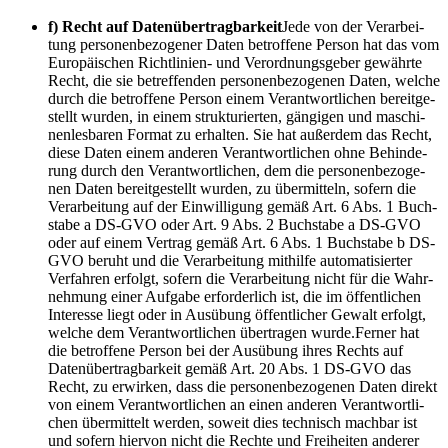
f) Recht auf Daten­über­trag­bar­keit
Jede von der Ver­ar­bei­
tung per­so­nen­be­zo­ge­ner Daten betrof­fe­ne Per­son hat das vom
Euro­päi­schen Richt­li­ni­en- und Ver­ord­nungs­ge­ber gewähr­te
Recht, die sie betref­fen­den per­so­nen­be­zo­ge­nen Daten, wel­che
durch die betrof­fe­ne Per­son einem Ver­ant­wort­li­chen bereit­ge­
stellt wur­den, in einem struk­tu­rier­ten, gän­gi­gen und maschi­
nen­les­ba­ren For­mat zu erhal­ten. Sie hat außer­dem das Recht,
die­se Daten einem ande­ren Ver­ant­wort­li­chen ohne Behin­de­
rung durch den Ver­ant­wort­li­chen, dem die per­so­nen­be­zo­ge­
nen Daten bereit­ge­stellt wur­den, zu über­mit­teln, sofern die
Ver­ar­bei­tung auf der Ein­wil­li­gung gemäß Art. 6 Abs. 1 Buch­
sta­be a DS-GVO oder Art. 9 Abs. 2 Buch­sta­be a DS-GVO
oder auf einem Ver­trag gemäß Art. 6 Abs. 1 Buch­sta­be b DS-
GVO beruht und die Ver­ar­bei­tung mit­hil­fe auto­ma­ti­sier­ter
Ver­fah­ren erfolgt, sofern die Ver­ar­bei­tung nicht für die Wahr­
neh­mung einer Auf­ga­be erfor­der­lich ist, die im öffent­li­chen
Inter­es­se liegt oder in Aus­übung öffent­li­cher Gewalt erfolgt,
wel­che dem Ver­ant­wort­li­chen über­tra­gen wurde.Ferner hat
die betrof­fe­ne Per­son bei der Aus­übung ihres Rechts auf
Daten­über­trag­bar­keit gemäß Art. 20 Abs. 1 DS-GVO das
Recht, zu erwir­ken, dass die per­so­nen­be­zo­ge­nen Daten direkt
von einem Ver­ant­wort­li­chen an einen ande­ren Ver­ant­wort­li­
chen über­mit­telt wer­den, soweit dies tech­nisch mach­bar ist
und sofern hier­von nicht die Rech­te und Frei­hei­ten ande­rer