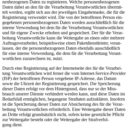
nen­be­zo­ge­nen Daten zu regis­trie­ren. Wel­che per­so­nen­be­zo­ge­nen
Daten dabei an den für die Ver­ar­bei­tung Ver­ant­wort­li­chen über­mit­
telt wer­den, ergibt sich aus der jewei­li­gen Ein­ga­be­mas­ke, die für die
Regis­trie­rung ver­wen­det wird. Die von der betrof­fe­nen Per­son ein­
ge­ge­be­nen per­so­nen­be­zo­ge­nen Daten wer­den aus­schließ­lich für die
inter­ne Ver­wen­dung bei dem für die Ver­ar­bei­tung Ver­ant­wort­li­chen
und für eige­ne Zwe­cke erho­ben und gespei­chert. Der für die Ver­ar­
bei­tung Ver­ant­wort­li­che kann die Wei­ter­ga­be an einen oder meh­re­re
Auf­trags­ver­ar­bei­ter, bei­spiels­wei­se einen Paket­dienst­leis­ter, ver­an­
las­sen, der die per­so­nen­be­zo­ge­nen Daten eben­falls aus­schließ­lich
für eine inter­ne Ver­wen­dung, die dem für die Ver­ar­bei­tung Ver­ant­
wort­li­chen zuzu­rech­nen ist, nutzt.
Durch eine Regis­trie­rung auf der Inter­net­sei­te des für die Ver­ar­bei­
tung Ver­ant­wort­li­chen wird fer­ner die vom Inter­net-Ser­vice-Pro­vi­der
(ISP) der betrof­fe­nen Per­son ver­ge­be­ne IP-Adres­se, das Datum
sowie die Uhr­zeit der Regis­trie­rung gespei­chert. Die Spei­che­rung
die­ser Daten erfolgt vor dem Hin­ter­grund, dass nur so der Miss­
brauch unse­rer Diens­te ver­hin­dert wer­den kann, und die­se Daten im
Bedarfs­fall ermög­li­chen, began­ge­ne Straf­ta­ten auf­zu­klä­ren. Inso­fern
ist die Spei­che­rung die­ser Daten zur Absi­che­rung des für die Ver­ar­
bei­tung Ver­ant­wort­li­chen erfor­der­lich. Eine Wei­ter­ga­be die­ser Daten
an Drit­te erfolgt grund­sätz­lich nicht, sofern kei­ne gesetz­li­che Pflicht
zur Wei­ter­ga­be besteht oder die Wei­ter­ga­be der Straf­ver­fol­
gung dient.