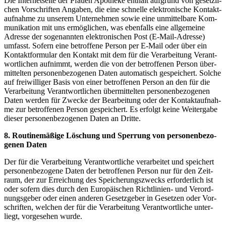
Die Inter­net­sei­te der Pfau­en Apo­the­ke ent­hält auf­grund von gesetz­li­
chen Vor­schrif­ten Anga­ben, die eine schnel­le elek­tro­ni­sche Kon­takt­
auf­nah­me zu unse­rem Unter­neh­men sowie eine unmit­tel­ba­re Kom­
mu­ni­ka­ti­on mit uns ermög­li­chen, was eben­falls eine all­ge­mei­ne
Adres­se der soge­nann­ten elek­tro­ni­schen Post (E-Mail-Adres­se)
umfasst. Sofern eine betrof­fe­ne Per­son per E-Mail oder über ein
Kon­takt­for­mu­lar den Kon­takt mit dem für die Ver­ar­bei­tung Ver­ant­
wort­li­chen auf­nimmt, wer­den die von der betrof­fe­nen Per­son über­
mit­tel­ten per­so­nen­be­zo­ge­nen Daten auto­ma­tisch gespei­chert. Sol­che
auf frei­wil­li­ger Basis von einer betrof­fe­nen Per­son an den für die
Ver­ar­bei­tung Ver­ant­wort­li­chen über­mit­tel­ten per­so­nen­be­zo­ge­nen
Daten wer­den für Zwe­cke der Bear­bei­tung oder der Kon­takt­auf­nah­
me zur betrof­fe­nen Per­son gespei­chert. Es erfolgt kei­ne Wei­ter­ga­be
die­ser per­so­nen­be­zo­ge­nen Daten an Dritte.
8. Rou­ti­ne­mä­ßi­ge Löschung und Sper­rung von per­so­nen­be­zo­
ge­nen Daten
Der für die Ver­ar­bei­tung Ver­ant­wort­li­che ver­ar­bei­tet und spei­chert
per­so­nen­be­zo­ge­ne Daten der betrof­fe­nen Per­son nur für den Zeit­
raum, der zur Errei­chung des Spei­che­rungs­zwecks erfor­der­lich ist
oder sofern dies durch den Euro­päi­schen Richt­li­ni­en- und Ver­ord­
nungs­ge­ber oder einen ande­ren Gesetz­ge­ber in Geset­zen oder Vor­
schrif­ten, wel­chen der für die Ver­ar­bei­tung Ver­ant­wort­li­che unter­
liegt, vor­ge­se­hen wurde.