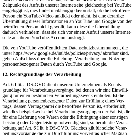
Zeit­punkt des Auf­rufs unse­rer Inter­net­sei­te gleich­zei­tig bei You­Tube
ein­ge­loggt ist; dies fin­det unab­hän­gig davon statt, ob die betrof­fe­ne
Per­son ein You­Tube-Video anklickt oder nicht. Ist eine der­ar­ti­ge
Über­mitt­lung die­ser Infor­ma­tio­nen an You­Tube und Goog­le von der
betrof­fe­nen Per­son nicht gewollt, kann die­se die Über­mitt­lung
dadurch ver­hin­dern, dass sie sich vor einem Auf­ruf unse­rer Inter­net­
sei­te aus ihrem You­Tube-Account ausloggt.
Die von You­Tube ver­öf­fent­lich­ten Daten­schutz­be­stim­mun­gen, die
unter https://www.google.de/intl/de/policies/privacy/ abruf­bar sind,
geben Auf­schluss über die Erhe­bung, Ver­ar­bei­tung und Nut­zung
per­so­nen­be­zo­ge­ner Daten durch You­Tube und Google.
12. Rechts­grund­la­ge der Verarbeitung
Art. 6 I lit. a DS-GVO dient unse­rem Unter­neh­men als Rechts­
grund­la­ge für Ver­ar­bei­tungs­vor­gän­ge, bei denen wir eine Ein­wil­li­
gung für einen bestimm­ten Ver­ar­bei­tungs­zweck ein­ho­len. Ist die
Ver­ar­bei­tung per­so­nen­be­zo­ge­ner Daten zur Erfül­lung eines Ver­
trags, des­sen Ver­trags­par­tei die betrof­fe­ne Per­son ist, erfor­der­lich,
wie dies bei­spiels­wei­se bei Ver­ar­bei­tungs­vor­gän­gen der Fall ist, die
für eine Lie­fe­rung von Waren oder die Erbrin­gung einer sons­ti­gen
Leis­tung oder Gegen­leis­tung not­wen­dig sind, so beruht die Ver­ar­
bei­tung auf Art. 6 I lit. b DS-GVO. Glei­ches gilt für sol­che Ver­ar­
bei­tungs­vor­gän­ge die zur Durch­füh­rung vor­ver­trag­li­cher Maß­nah­