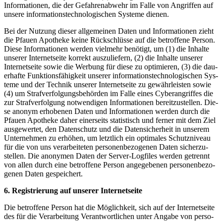
Infor­ma­tio­nen, die der Gefah­ren­ab­wehr im Fal­le von Angrif­fen auf
unse­re infor­ma­ti­ons­tech­no­lo­gi­schen Sys­te­me dienen.
Bei der Nut­zung die­ser all­ge­mei­nen Daten und Infor­ma­tio­nen zieht
die Pfau­en Apo­the­ke kei­ne Rück­schlüs­se auf die betrof­fe­ne Per­son.
Die­se Infor­ma­tio­nen wer­den viel­mehr benö­tigt, um (1) die Inhal­te
unse­rer Inter­net­sei­te kor­rekt aus­zu­lie­fern, (2) die Inhal­te unse­rer
Inter­net­sei­te sowie die Wer­bung für die­se zu opti­mie­ren, (3) die dau­
er­haf­te Funk­ti­ons­fä­hig­keit unse­rer infor­ma­ti­ons­tech­no­lo­gi­schen Sys­
te­me und der Tech­nik unse­rer Inter­net­sei­te zu gewähr­leis­ten sowie
(4) um Straf­ver­fol­gungs­be­hör­den im Fal­le eines Cyber­an­grif­fes die
zur Straf­ver­fol­gung not­wen­di­gen Infor­ma­tio­nen bereit­zu­stel­len. Die­
se anonym erho­be­nen Daten und Infor­ma­tio­nen wer­den durch die
Pfau­en Apo­the­ke daher einer­seits sta­tis­tisch und fer­ner mit dem Ziel
aus­ge­wer­tet, den Daten­schutz und die Daten­si­cher­heit in unse­rem
Unter­neh­men zu erhö­hen, um letzt­lich ein opti­ma­les Schutz­ni­veau
für die von uns ver­ar­bei­te­ten per­so­nen­be­zo­ge­nen Daten sicher­zu­
stel­len. Die anony­men Daten der Ser­ver-Log­files wer­den getrennt
von allen durch eine betrof­fe­ne Per­son ange­ge­be­nen per­so­nen­be­zo­
ge­nen Daten gespeichert.
6. Regis­trie­rung auf unse­rer Internetseite
Die betrof­fe­ne Per­son hat die Mög­lich­keit, sich auf der Inter­net­sei­te
des für die Ver­ar­bei­tung Ver­ant­wort­li­chen unter Anga­be von per­so­