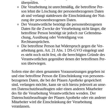
überprüfen.
Die Ver­ar­bei­tung ist unrecht­mä­ßig, die betrof­fe­ne Per­
son lehnt die Löschung der per­so­nen­be­zo­ge­nen Daten
ab und ver­langt statt­des­sen die Ein­schrän­kung der Nut­
zung der per­so­nen­be­zo­ge­nen Daten.
Der Ver­ant­wort­li­che benö­tigt die per­so­nen­be­zo­ge­nen
Daten für die Zwe­cke der Ver­ar­bei­tung nicht län­ger, die
betrof­fe­ne Per­son benö­tigt sie jedoch zur Gel­tend­ma­
chung, Aus­übung oder Ver­tei­di­gung von
Rechtsansprüchen.
Die betrof­fe­ne Per­son hat Wider­spruch gegen die Ver­
ar­bei­tung gem. Art. 21 Abs. 1 DS-GVO ein­ge­legt und
es steht noch nicht fest, ob die berech­tig­ten Grün­de des
Ver­ant­wort­li­chen gegen­über denen der betrof­fe­nen Per­
son überwiegen.
Sofern eine der oben genann­ten Vor­aus­set­zun­gen gege­ben ist
und eine betrof­fe­ne Per­son die Ein­schrän­kung von per­so­nen­
be­zo­ge­nen Daten, die bei der Pfau­en Apo­the­ke gespei­chert
sind, ver­lan­gen möch­te, kann sie sich hier­zu jeder­zeit an unse­
ren Daten­schutz­be­auf­trag­ten oder einen ande­ren Mit­ar­bei­ter
des für die Ver­ar­bei­tung Ver­ant­wort­li­chen wen­den. Der
Daten­schutz­be­auf­trag­te der Pfau­en Apo­the­ke oder ein ande­rer
Mit­ar­bei­ter wird die Ein­schrän­kung der Ver­ar­bei­tung
veranlassen.