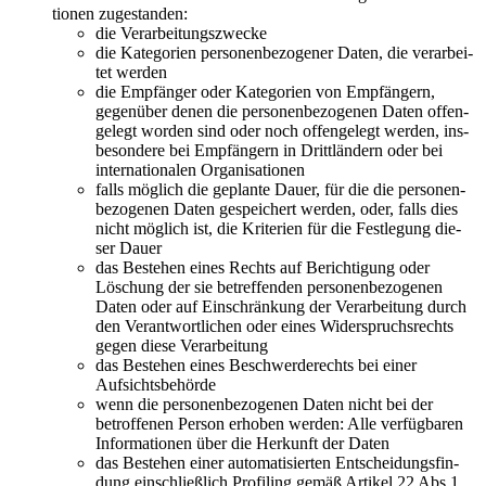
tio­nen zugestanden:
die Ver­ar­bei­tungs­zwe­cke
die Kate­go­rien per­so­nen­be­zo­ge­ner Daten, die ver­ar­bei­
tet werden
die Emp­fän­ger oder Kate­go­rien von Emp­fän­gern,
gegen­über denen die per­so­nen­be­zo­ge­nen Daten offen­
ge­legt wor­den sind oder noch offen­ge­legt wer­den, ins­
be­son­de­re bei Emp­fän­gern in Dritt­län­dern oder bei
inter­na­tio­na­len Organisationen
falls mög­lich die geplan­te Dau­er, für die die per­so­nen­
be­zo­ge­nen Daten gespei­chert wer­den, oder, falls dies
nicht mög­lich ist, die Kri­te­ri­en für die Fest­le­gung die­
ser Dauer
das Bestehen eines Rechts auf Berich­ti­gung oder
Löschung der sie betref­fen­den per­so­nen­be­zo­ge­nen
Daten oder auf Ein­schrän­kung der Ver­ar­bei­tung durch
den Ver­ant­wort­li­chen oder eines Wider­spruchs­rechts
gegen die­se Verarbeitung
das Bestehen eines Beschwer­de­rechts bei einer
Aufsichtsbehörde
wenn die per­so­nen­be­zo­ge­nen Daten nicht bei der
betrof­fe­nen Per­son erho­ben wer­den: Alle ver­füg­ba­ren
Infor­ma­tio­nen über die Her­kunft der Daten
das Bestehen einer auto­ma­ti­sier­ten Ent­schei­dungs­fin­
dung ein­schließ­lich Pro­fil­ing gemäß Arti­kel 22 Abs.1