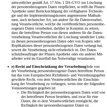
ant­wort­li­cher gemäß Art. 17 Abs. 1 DS-GVO zur Löschung
der per­so­nen­be­zo­ge­nen Daten ver­pflich­tet, so trifft die Pfau­en
Apo­the­ke unter Berück­sich­ti­gung der ver­füg­ba­ren Tech­no­lo­
gie und der Imple­men­tie­rungs­kos­ten ange­mes­se­ne Maß­nah­
men, auch tech­ni­scher Art, um ande­re für die Daten­ver­ar­bei­
tung Ver­ant­wort­li­che, wel­che die ver­öf­fent­lich­ten per­so­nen­be­
zo­ge­nen Daten ver­ar­bei­ten, dar­über in Kennt­nis zu set­zen,
dass die betrof­fe­ne Per­son von die­sen ande­ren für die Daten­
ver­ar­bei­tung Ver­ant­wort­li­chen die Löschung sämt­li­cher Links
zu die­sen per­so­nen­be­zo­ge­nen Daten oder von Kopien oder
Repli­ka­tio­nen die­ser per­so­nen­be­zo­ge­nen Daten ver­langt hat,
soweit die Ver­ar­bei­tung nicht erfor­der­lich ist. Der Daten­
schutz­be­auf­trag­te der Pfau­en Apo­the­ke oder ein ande­rer Mit­
ar­bei­ter wird im Ein­zel­fall das Not­wen­di­ge veranlassen.
e) Recht auf Ein­schrän­kung der Ver­ar­bei­tung
Jede von
der Ver­ar­bei­tung per­so­nen­be­zo­ge­ner Daten betrof­fe­ne Per­son
hat das vom Euro­päi­schen Richt­li­ni­en- und Ver­ord­nungs­ge­ber
gewähr­te Recht, von dem Ver­ant­wort­li­chen die Ein­schrän­
kung der Ver­ar­bei­tung zu ver­lan­gen, wenn eine der fol­gen­den
Vor­aus­set­zun­gen gege­ben ist:
Die Rich­tig­keit der per­so­nen­be­zo­ge­nen Daten wird von
der betrof­fe­nen Per­son bestrit­ten, und zwar für eine
Dau­er, die es dem Ver­ant­wort­li­chen ermög­licht, die
Rich­tig­keit der per­so­nen­be­zo­ge­nen Daten zu