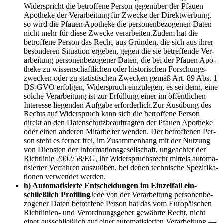
Wider­spricht die betrof­fe­ne Per­son gegen­über der Pfau­en
Apo­the­ke der Ver­ar­bei­tung für Zwe­cke der Direkt­wer­bung,
so wird die Pfau­en Apo­the­ke die per­so­nen­be­zo­ge­nen Daten
nicht mehr für die­se Zwe­cke verarbeiten.Zudem hat die
betrof­fe­ne Per­son das Recht, aus Grün­den, die sich aus ihrer
beson­de­ren Situa­ti­on erge­ben, gegen die sie betref­fen­de Ver­
ar­bei­tung per­so­nen­be­zo­ge­ner Daten, die bei der Pfau­en Apo­
the­ke zu wis­sen­schaft­li­chen oder his­to­ri­schen For­schungs­
zwe­cken oder zu sta­tis­ti­schen Zwe­cken gemäß Art. 89 Abs. 1
DS-GVO erfol­gen, Wider­spruch ein­zu­le­gen, es sei denn, eine
sol­che Ver­ar­bei­tung ist zur Erfül­lung einer im öffent­li­chen
Inter­es­se lie­gen­den Auf­ga­be erforderlich.Zur Aus­übung des
Rechts auf Wider­spruch kann sich die betrof­fe­ne Per­son
direkt an den Daten­schutz­be­auf­trag­ten der Pfau­en Apo­the­ke
oder einen ande­ren Mit­ar­bei­ter wen­den. Der betrof­fe­nen Per­
son steht es fer­ner frei, im Zusam­men­hang mit der Nut­zung
von Diens­ten der Infor­ma­ti­ons­ge­sell­schaft, unge­ach­tet der
Richt­li­nie 2002/58/EG, ihr Wider­spruchs­recht mit­tels auto­ma­
ti­sier­ter Ver­fah­ren aus­zu­üben, bei denen tech­ni­sche Spe­zi­fi­ka­
tio­nen ver­wen­det werden.
h) Auto­ma­ti­sier­te Ent­schei­dun­gen im Ein­zel­fall ein­
schließ­lich Pro­fil­ing
Jede von der Ver­ar­bei­tung per­so­nen­be­
zo­ge­ner Daten betrof­fe­ne Per­son hat das vom Euro­päi­schen
Richt­li­ni­en- und Ver­ord­nungs­ge­ber gewähr­te Recht, nicht
einer aus­schließ­lich auf einer auto­ma­ti­sier­ten Ver­ar­bei­tung —