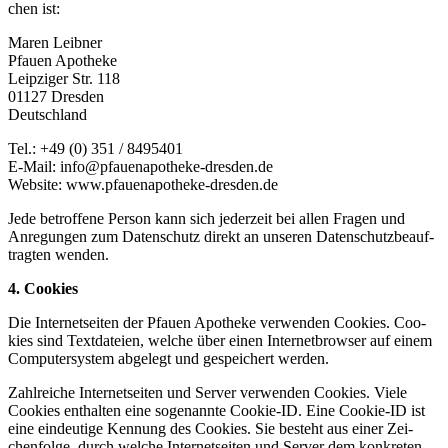
chen ist:
Maren Leib­ner
Pfau­en Apotheke
Leip­zi­ger Str. 118
01127 Dresden
Deutschland
Tel.: +49 (0) 351 / 8495401
E-Mail: info@pfauenapotheke-dresden.de
Web­site: www.pfauenapotheke-dresden.de
Jede betrof­fe­ne Per­son kann sich jeder­zeit bei allen Fra­gen und
Anre­gun­gen zum Daten­schutz direkt an unse­ren Daten­schutz­be­auf­
trag­ten wenden.
4. Coo­kies
Die Inter­net­sei­ten der Pfau­en Apo­the­ke ver­wen­den Coo­kies. Coo­
kies sind Text­da­tei­en, wel­che über einen Inter­net­brow­ser auf einem
Com­pu­ter­sys­tem abge­legt und gespei­chert werden.
Zahl­rei­che Inter­net­sei­ten und Ser­ver ver­wen­den Coo­kies. Vie­le
Coo­kies ent­hal­ten eine soge­nann­te Coo­kie-ID. Eine Coo­kie-ID ist
eine ein­deu­ti­ge Ken­nung des Coo­kies. Sie besteht aus einer Zei­
chen­fol­ge, durch wel­che Inter­net­sei­ten und Ser­ver dem kon­kre­ten