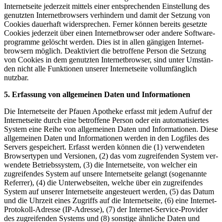
Inter­net­sei­te jeder­zeit mit­tels einer ent­spre­chen­den Ein­stel­lung des
genutz­ten Inter­net­brow­sers ver­hin­dern und damit der Set­zung von
Coo­kies dau­er­haft wider­spre­chen. Fer­ner kön­nen bereits gesetz­te
Coo­kies jeder­zeit über einen Inter­net­brow­ser oder ande­re Soft­ware­
pro­gram­me gelöscht wer­den. Dies ist in allen gän­gi­gen Inter­net­
brow­sern mög­lich. Deak­ti­viert die betrof­fe­ne Per­son die Set­zung
von Coo­kies in dem genutz­ten Inter­net­brow­ser, sind unter Umstän­
den nicht alle Funk­tio­nen unse­rer Inter­net­sei­te voll­um­fäng­lich
nutzbar.
5. Erfas­sung von all­ge­mei­nen Daten und Informationen
Die Inter­net­sei­te der Pfau­en Apo­the­ke erfasst mit jedem Auf­ruf der
Inter­net­sei­te durch eine betrof­fe­ne Per­son oder ein auto­ma­ti­sier­tes
Sys­tem eine Rei­he von all­ge­mei­nen Daten und Infor­ma­tio­nen. Die­se
all­ge­mei­nen Daten und Infor­ma­tio­nen wer­den in den Log­files des
Ser­vers gespei­chert. Erfasst wer­den kön­nen die (1) ver­wen­de­ten
Brow­ser­ty­pen und Ver­sio­nen, (2) das vom zugrei­fen­den Sys­tem ver­
wen­de­te Betriebs­sys­tem, (3) die Inter­net­sei­te, von wel­cher ein
zugrei­fen­des Sys­tem auf unse­re Inter­net­sei­te gelangt (soge­nann­te
Refer­rer), (4) die Unter­web­sei­ten, wel­che über ein zugrei­fen­des
Sys­tem auf unse­rer Inter­net­sei­te ange­steu­ert wer­den, (5) das Datum
und die Uhr­zeit eines Zugriffs auf die Inter­net­sei­te, (6) eine Inter­net-
Pro­to­koll-Adres­se (IP-Adres­se), (7) der Inter­net-Ser­vice-Pro­vi­der
des zugrei­fen­den Sys­tems und (8) sons­ti­ge ähn­li­che Daten und