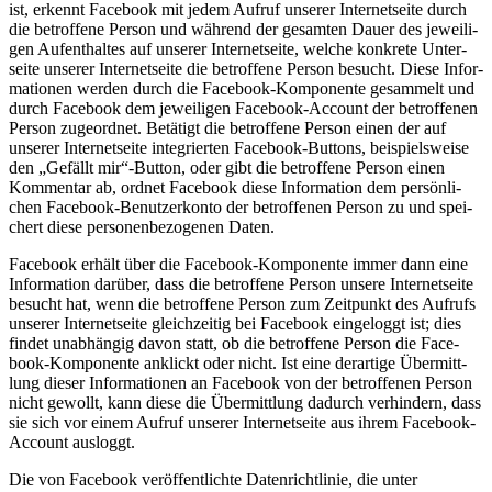
ist, erkennt Face­book mit jedem Auf­ruf unse­rer Inter­net­sei­te durch
die betrof­fe­ne Per­son und wäh­rend der gesam­ten Dau­er des jewei­li­
gen Auf­ent­hal­tes auf unse­rer Inter­net­sei­te, wel­che kon­kre­te Unter­
sei­te unse­rer Inter­net­sei­te die betrof­fe­ne Per­son besucht. Die­se Infor­
ma­tio­nen wer­den durch die Face­book-Kom­po­nen­te gesam­melt und
durch Face­book dem jewei­li­gen Face­book-Account der betrof­fe­nen
Per­son zuge­ord­net. Betä­tigt die betrof­fe­ne Per­son einen der auf
unse­rer Inter­net­sei­te inte­grier­ten Face­book-But­tons, bei­spiels­wei­se
den „Gefällt mir“-Button, oder gibt die betrof­fe­ne Per­son einen
Kom­men­tar ab, ord­net Face­book die­se Infor­ma­ti­on dem per­sön­li­
chen Face­book-Benut­zer­kon­to der betrof­fe­nen Per­son zu und spei­
chert die­se per­so­nen­be­zo­ge­nen Daten.
Face­book erhält über die Face­book-Kom­po­nen­te immer dann eine
Infor­ma­ti­on dar­über, dass die betrof­fe­ne Per­son unse­re Inter­net­sei­te
besucht hat, wenn die betrof­fe­ne Per­son zum Zeit­punkt des Auf­rufs
unse­rer Inter­net­sei­te gleich­zei­tig bei Face­book ein­ge­loggt ist; dies
fin­det unab­hän­gig davon statt, ob die betrof­fe­ne Per­son die Face­
book-Kom­po­nen­te anklickt oder nicht. Ist eine der­ar­ti­ge Über­mitt­
lung die­ser Infor­ma­tio­nen an Face­book von der betrof­fe­nen Per­son
nicht gewollt, kann die­se die Über­mitt­lung dadurch ver­hin­dern, dass
sie sich vor einem Auf­ruf unse­rer Inter­net­sei­te aus ihrem Face­book-
Account ausloggt.
Die von Face­book ver­öf­fent­lich­te Daten­richt­li­nie, die unter