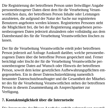
Die Regis­trie­rung der betrof­fe­nen Per­son unter frei­wil­li­ger Anga­be
per­so­nen­be­zo­ge­ner Daten dient dem für die Ver­ar­bei­tung Ver­ant­
wort­li­chen dazu, der betrof­fe­nen Per­son Inhal­te oder Leis­tun­gen
anzu­bie­ten, die auf­grund der Natur der Sache nur regis­trier­ten
Benut­zern ange­bo­ten wer­den kön­nen. Regis­trier­ten Per­so­nen steht
die Mög­lich­keit frei, die bei der Regis­trie­rung ange­ge­be­nen per­so­
nen­be­zo­ge­nen Daten jeder­zeit abzu­än­dern oder voll­stän­dig aus dem
Daten­be­stand des für die Ver­ar­bei­tung Ver­ant­wort­li­chen löschen zu
lassen.
Der für die Ver­ar­bei­tung Ver­ant­wort­li­che erteilt jeder betrof­fe­nen
Per­son jeder­zeit auf Anfra­ge Aus­kunft dar­über, wel­che per­so­nen­be­
zo­ge­nen Daten über die betrof­fe­ne Per­son gespei­chert sind. Fer­ner
berich­tigt oder löscht der für die Ver­ar­bei­tung Ver­ant­wort­li­che per­
so­nen­be­zo­ge­ne Daten auf Wunsch oder Hin­weis der betrof­fe­nen
Per­son, soweit dem kei­ne gesetz­li­chen Auf­be­wah­rungs­pflich­ten ent­
ge­gen­ste­hen. Ein in die­ser Datenschutz­erklärung nament­lich
benann­ter Daten­schutz­be­auf­trag­ter und die Gesamt­heit der Mit­ar­bei­
ter des für die Ver­ar­bei­tung Ver­ant­wort­li­chen ste­hen der betrof­fe­nen
Per­son in die­sem Zusam­men­hang als Ansprech­part­ner zur
Verfügung.
7. Kon­takt­mög­lich­keit über die Internetseite