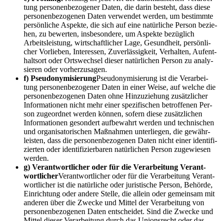
tung per­so­nen­be­zo­ge­ner Daten, die dar­in besteht, dass die­se
per­so­nen­be­zo­ge­nen Daten ver­wen­det wer­den, um bestimm­te
per­sön­li­che Aspek­te, die sich auf eine natür­li­che Per­son bezie­
hen, zu bewer­ten, ins­be­son­de­re, um Aspek­te bezüg­lich
Arbeits­leis­tung, wirt­schaft­li­cher Lage, Gesund­heit, per­sön­li­
cher Vor­lie­ben, Inter­es­sen, Zuver­läs­sig­keit, Ver­hal­ten, Auf­ent­
halts­ort oder Orts­wech­sel die­ser natür­li­chen Per­son zu ana­ly­
sie­ren oder vorherzusagen.
f) Pseud­ony­mi­sie­rung
Pseud­ony­mi­sie­rung ist die Ver­ar­bei­
tung per­so­nen­be­zo­ge­ner Daten in einer Wei­se, auf wel­che die
per­so­nen­be­zo­ge­nen Daten ohne Hin­zu­zie­hung zusätz­li­cher
Infor­ma­tio­nen nicht mehr einer spe­zi­fi­schen betrof­fe­nen Per­
son zuge­ord­net wer­den kön­nen, sofern die­se zusätz­li­chen
Infor­ma­tio­nen geson­dert auf­be­wahrt wer­den und tech­ni­schen
und orga­ni­sa­to­ri­schen Maß­nah­men unter­lie­gen, die gewähr­
leis­ten, dass die per­so­nen­be­zo­ge­nen Daten nicht einer iden­ti­fi­
zier­ten oder iden­ti­fi­zier­ba­ren natür­li­chen Per­son zuge­wie­sen
werden.
g) Ver­ant­wort­li­cher oder für die Ver­ar­bei­tung Ver­ant­
wort­li­cher
Ver­ant­wort­li­cher oder für die Ver­ar­bei­tung Ver­ant­
wort­li­cher ist die natür­li­che oder juris­ti­sche Per­son, Behör­de,
Ein­rich­tung oder ande­re Stel­le, die allein oder gemein­sam mit
ande­ren über die Zwe­cke und Mit­tel der Ver­ar­bei­tung von
per­so­nen­be­zo­ge­nen Daten ent­schei­det. Sind die Zwe­cke und
Mit­tel die­ser Ver­ar­bei­tung durch das Uni­ons­recht oder das