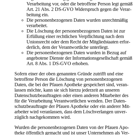
Ver­ar­bei­tung vor, oder die betrof­fe­ne Per­son legt gemäß
Art. 21 Abs. 2 DS-GVO Wider­spruch gegen die Ver­ar­
bei­tung ein.
Die per­so­nen­be­zo­ge­nen Daten wur­den unrecht­mä­ßig
verarbeitet.
Die Löschung der per­so­nen­be­zo­ge­nen Daten ist zur
Erfül­lung einer recht­li­chen Ver­pflich­tung nach dem
Uni­ons­recht oder dem Recht der Mit­glied­staa­ten erfor­
der­lich, dem der Ver­ant­wort­li­che unterliegt.
Die per­so­nen­be­zo­ge­nen Daten wur­den in Bezug auf
ange­bo­te­ne Diens­te der Infor­ma­ti­ons­ge­sell­schaft gemäß
Art. 8 Abs. 1 DS-GVO erhoben.
Sofern einer der oben genann­ten Grün­de zutrifft und eine
betrof­fe­ne Per­son die Löschung von per­so­nen­be­zo­ge­nen
Daten, die bei der Pfau­en Apo­the­ke gespei­chert sind, ver­an­
las­sen möch­te, kann sie sich hier­zu jeder­zeit an unse­ren
Daten­schutz­be­auf­trag­ten oder einen ande­ren Mit­ar­bei­ter des
für die Ver­ar­bei­tung Ver­ant­wort­li­chen wen­den. Der Daten­
schutz­be­auf­trag­te der Pfau­en Apo­the­ke oder ein ande­rer Mit­
ar­bei­ter wird ver­an­las­sen, dass dem Lösch­ver­lan­gen unver­
züg­lich nach­ge­kom­men wird.
Wur­den die per­so­nen­be­zo­ge­nen Daten von der Pfau­en Apo­
the­ke öffent­lich gemacht und ist unser Unter­neh­men als Ver­