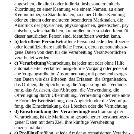
ange­se­hen, die direkt oder indi­rekt, ins­be­son­de­re mit­tels
Zuord­nung zu einer Ken­nung wie einem Namen, zu einer
Kenn­num­mer, zu Stand­ort­da­ten, zu einer Online-Ken­nung
oder zu einem oder meh­re­ren beson­de­ren Merk­ma­len, die
Aus­druck der phy­si­schen, phy­sio­lo­gi­schen, gene­ti­schen, psy­
chi­schen, wirt­schaft­li­chen, kul­tu­rel­len oder sozia­len Iden­ti­tät
die­ser natür­li­chen Per­son sind, iden­ti­fi­ziert wer­den kann.
b) betrof­fe­ne Per­son
Betrof­fe­ne Per­son ist jede iden­ti­fi­zier­te
oder iden­ti­fi­zier­ba­re natür­li­che Per­son, deren per­so­nen­be­zo­
ge­ne Daten von dem für die Ver­ar­bei­tung Ver­ant­wort­li­chen
ver­ar­bei­tet werden.
c) Ver­ar­bei­tung
Ver­ar­bei­tung ist jeder mit oder ohne Hil­fe
auto­ma­ti­sier­ter Ver­fah­ren aus­ge­führ­te Vor­gang oder jede sol­
che Vor­gangs­rei­he im Zusam­men­hang mit per­so­nen­be­zo­ge­
nen Daten wie das Erhe­ben, das Erfas­sen, die Orga­ni­sa­ti­on,
das Ord­nen, die Spei­che­rung, die Anpas­sung oder Ver­än­de­
rung, das Aus­le­sen, das Abfra­gen, die Ver­wen­dung, die
Offen­le­gung durch Über­mitt­lung, Ver­brei­tung oder eine ande­
re Form der Bereit­stel­lung, den Abgleich oder die Ver­knüp­
fung, die Ein­schrän­kung, das Löschen oder die Vernichtung.
d) Ein­schrän­kung der Ver­ar­bei­tung
Ein­schrän­kung der
Ver­ar­bei­tung ist die Mar­kie­rung gespei­cher­ter per­so­nen­be­zo­
ge­ner Daten mit dem Ziel, ihre künf­ti­ge Ver­ar­bei­tung
einzuschränken.
e) Pro­fil­ing
Pro­fil­ing ist jede Art der auto­ma­ti­sier­ten Ver­ar­bei­