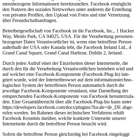
mens­be­zo­ge­ne Infor­ma­tio­nen bereit­zu­stel­len. Face­book ermög­licht
den Nut­zern des sozia­len Netz­wer­kes unter ande­rem die Erstel­lung
von pri­va­ten Pro­fi­len, den Upload von Fotos und eine Ver­net­zung
über Freundschaftsanfragen.
Betrei­ber­ge­sell­schaft von Face­book ist die Face­book, Inc., 1 Hacker
Way, Men­lo Park, CA 94025, USA. Für die Ver­ar­bei­tung per­so­nen­
be­zo­ge­ner Daten Ver­ant­wort­li­cher ist, wenn eine betrof­fe­ne Per­son
außer­halb der USA oder Kana­da lebt, die Face­book Ire­land Ltd., 4
Grand Canal Squa­re, Grand Canal Har­bour, Dub­lin 2, Ireland.
Durch jeden Auf­ruf einer der Ein­zel­sei­ten die­ser Inter­net­sei­te, die
durch den für die Ver­ar­bei­tung Ver­ant­wort­li­chen betrie­ben wird und
auf wel­cher eine Face­book-Kom­po­nen­te (Face­book-Plug-In) inte­
griert wur­de, wird der Inter­net­brow­ser auf dem infor­ma­ti­ons­tech­no­
lo­gi­schen Sys­tem der betrof­fe­nen Per­son auto­ma­tisch durch die
jewei­li­ge Face­book-Kom­po­nen­te ver­an­lasst, eine Dar­stel­lung der
ent­spre­chen­den Face­book-Kom­po­nen­te von Face­book her­un­ter­zu­la­
den. Eine Gesamt­über­sicht über alle Face­book-Plug-Ins kann unter
https://developers.facebook.com/docs/plugins/?locale=de_DE abge­
ru­fen wer­den. Im Rah­men die­ses tech­ni­schen Ver­fah­rens erhält
Face­book Kennt­nis dar­über, wel­che kon­kre­te Unter­sei­te unse­rer
Inter­net­sei­te durch die betrof­fe­ne Per­son besucht wird.
Sofern die betrof­fe­ne Per­son gleich­zei­tig bei Face­book ein­ge­loggt