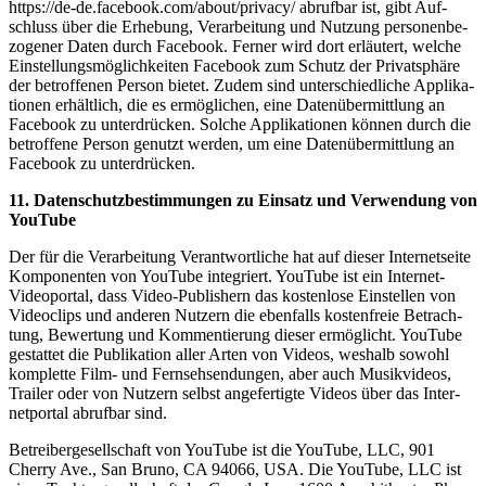
https://de-de.facebook.com/about/privacy/ abruf­bar ist, gibt Auf­
schluss über die Erhe­bung, Ver­ar­bei­tung und Nut­zung per­so­nen­be­
zo­ge­ner Daten durch Face­book. Fer­ner wird dort erläu­tert, wel­che
Ein­stel­lungs­mög­lich­kei­ten Face­book zum Schutz der Pri­vat­sphä­re
der betrof­fe­nen Per­son bie­tet. Zudem sind unter­schied­li­che Appli­ka­
tio­nen erhält­lich, die es ermög­li­chen, eine Daten­über­mitt­lung an
Face­book zu unter­drü­cken. Sol­che Appli­ka­tio­nen kön­nen durch die
betrof­fe­ne Per­son genutzt wer­den, um eine Daten­über­mitt­lung an
Face­book zu unterdrücken.
11. Daten­schutz­be­stim­mun­gen zu Ein­satz und Ver­wen­dung von
YouTube
Der für die Ver­ar­bei­tung Ver­ant­wort­li­che hat auf die­ser Inter­net­sei­te
Kom­po­nen­ten von You­Tube inte­griert. You­Tube ist ein Inter­net-
Video­por­tal, dass Video-Publishern das kos­ten­lo­se Ein­stel­len von
Video­clips und ande­ren Nut­zern die eben­falls kos­ten­freie Betrach­
tung, Bewer­tung und Kom­men­tie­rung die­ser ermög­licht. You­Tube
gestat­tet die Publi­ka­ti­on aller Arten von Vide­os, wes­halb sowohl
kom­plet­te Film- und Fern­seh­sen­dun­gen, aber auch Musik­vi­de­os,
Trai­ler oder von Nut­zern selbst ange­fer­tig­te Vide­os über das Inter­
net­por­tal abruf­bar sind.
Betrei­ber­ge­sell­schaft von You­Tube ist die You­Tube, LLC, 901
Cher­ry Ave., San Bru­no, CA 94066, USA. Die You­Tube, LLC ist