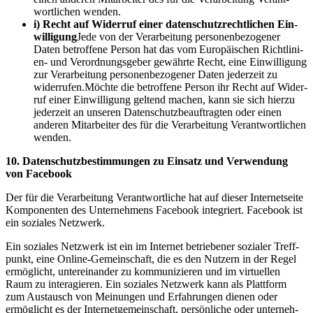
wort­li­chen wenden.
i) Recht auf Wider­ruf einer daten­schutz­recht­li­chen Ein­
wil­li­gung
Jede von der Ver­ar­bei­tung per­so­nen­be­zo­ge­ner
Daten betrof­fe­ne Per­son hat das vom Euro­päi­schen Richt­li­ni­
en- und Ver­ord­nungs­ge­ber gewähr­te Recht, eine Ein­wil­li­gung
zur Ver­ar­bei­tung per­so­nen­be­zo­ge­ner Daten jeder­zeit zu
widerrufen.Möchte die betrof­fe­ne Per­son ihr Recht auf Wider­
ruf einer Ein­wil­li­gung gel­tend machen, kann sie sich hier­zu
jeder­zeit an unse­ren Daten­schutz­be­auf­trag­ten oder einen
ande­ren Mit­ar­bei­ter des für die Ver­ar­bei­tung Ver­ant­wort­li­chen
wenden.
10. Daten­schutz­be­stim­mun­gen zu Ein­satz und Ver­wen­dung
von Facebook
Der für die Ver­ar­bei­tung Ver­ant­wort­li­che hat auf die­ser Inter­net­sei­te
Kom­po­nen­ten des Unter­neh­mens Face­book inte­griert. Face­book ist
ein sozia­les Netzwerk.
Ein sozia­les Netz­werk ist ein im Inter­net betrie­be­ner sozia­ler Treff­
punkt, eine Online-Gemein­schaft, die es den Nut­zern in der Regel
ermög­licht, unter­ein­an­der zu kom­mu­ni­zie­ren und im vir­tu­el­len
Raum zu inter­agie­ren. Ein sozia­les Netz­werk kann als Platt­form
zum Aus­tausch von Mei­nun­gen und Erfah­run­gen die­nen oder
ermög­licht es der Inter­net­ge­mein­schaft, per­sön­li­che oder unter­neh­