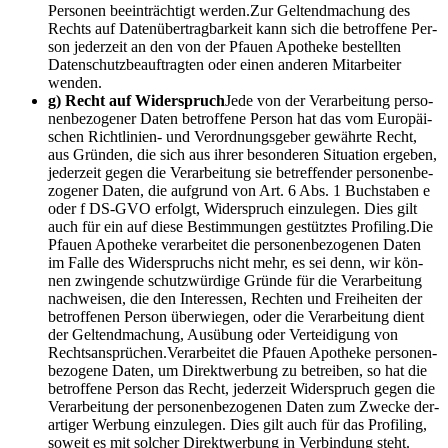
Per­so­nen beein­träch­tigt werden.Zur Gel­tend­ma­chung des
Rechts auf Daten­über­trag­bar­keit kann sich die betrof­fe­ne Per­
son jeder­zeit an den von der Pfau­en Apo­the­ke bestell­ten
Daten­schutz­be­auf­trag­ten oder einen ande­ren Mit­ar­bei­ter
wenden.
g) Recht auf Wider­spruch
Jede von der Ver­ar­bei­tung per­so­
nen­be­zo­ge­ner Daten betrof­fe­ne Per­son hat das vom Euro­päi­
schen Richt­li­ni­en- und Ver­ord­nungs­ge­ber gewähr­te Recht,
aus Grün­den, die sich aus ihrer beson­de­ren Situa­ti­on erge­ben,
jeder­zeit gegen die Ver­ar­bei­tung sie betref­fen­der per­so­nen­be­
zo­ge­ner Daten, die auf­grund von Art. 6 Abs. 1 Buch­sta­ben e
oder f DS-GVO erfolgt, Wider­spruch ein­zu­le­gen. Dies gilt
auch für ein auf die­se Bestim­mun­gen gestütz­tes Profiling.Die
Pfau­en Apo­the­ke ver­ar­bei­tet die per­so­nen­be­zo­ge­nen Daten
im Fal­le des Wider­spruchs nicht mehr, es sei denn, wir kön­
nen zwin­gen­de schutz­wür­di­ge Grün­de für die Ver­ar­bei­tung
nach­wei­sen, die den Inter­es­sen, Rech­ten und Frei­hei­ten der
betrof­fe­nen Per­son über­wie­gen, oder die Ver­ar­bei­tung dient
der Gel­tend­ma­chung, Aus­übung oder Ver­tei­di­gung von
Rechtsansprüchen.Verarbeitet die Pfau­en Apo­the­ke per­so­nen­
be­zo­ge­ne Daten, um Direkt­wer­bung zu betrei­ben, so hat die
betrof­fe­ne Per­son das Recht, jeder­zeit Wider­spruch gegen die
Ver­ar­bei­tung der per­so­nen­be­zo­ge­nen Daten zum Zwe­cke der­
ar­ti­ger Wer­bung ein­zu­le­gen. Dies gilt auch für das Pro­fil­ing,
soweit es mit sol­cher Direkt­wer­bung in Ver­bin­dung steht.