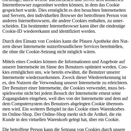
Inter­net­brow­ser zuge­ord­net wer­den kön­nen, in dem das Coo­kie
gespei­chert wur­de. Dies ermög­licht es den besuch­ten Inter­net­sei­ten
und Ser­vern, den indi­vi­du­el­len Brow­ser der betrof­fe­nen Per­son von
ande­ren Inter­net­brow­sern, die ande­re Coo­kies ent­hal­ten, zu unter­
schei­den. Ein bestimm­ter Inter­net­brow­ser kann über die ein­deu­ti­ge
Coo­kie-ID wie­der­erkannt und iden­ti­fi­ziert werden.
Durch den Ein­satz von Coo­kies kann die Pfau­en Apo­the­ke den Nut­
zern die­ser Inter­net­sei­te nut­zer­freund­li­che­re Ser­vices bereit­stel­len,
die ohne die Coo­kie-Set­zung nicht mög­lich wären.
Mit­tels eines Coo­kies kön­nen die Infor­ma­tio­nen und Ange­bo­te auf
unse­rer Inter­net­sei­te im Sin­ne des Benut­zers opti­miert wer­den. Coo­
kies ermög­li­chen uns, wie bereits erwähnt, die Benut­zer unse­rer
Inter­net­sei­te wie­der­zu­er­ken­nen. Zweck die­ser Wie­der­erken­nung ist
es, den Nut­zern die Ver­wen­dung unse­rer Inter­net­sei­te zu erleich­tern.
Der Benut­zer einer Inter­net­sei­te, die Coo­kies ver­wen­det, muss bei­
spiels­wei­se nicht bei jedem Besuch der Inter­net­sei­te erneut sei­ne
Zugangs­da­ten ein­ge­ben, weil dies von der Inter­net­sei­te und dem auf
dem Com­pu­ter­sys­tem des Benut­zers abge­leg­ten Coo­kie über­nom­
men wird. Ein wei­te­res Bei­spiel ist das Coo­kie eines Waren­kor­bes
im Online-Shop. Der Online-Shop merkt sich die Arti­kel, die ein
Kun­de in den vir­tu­el­len Waren­korb gelegt hat, über ein Cookie.
Die betrof­fe­ne Per­son kann die Set­zung von Coo­kies durch unse­re