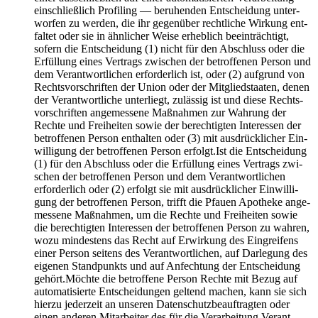
ein­schließ­lich Pro­fil­ing — beru­hen­den Ent­schei­dung unter­
wor­fen zu wer­den, die ihr gegen­über recht­li­che Wir­kung ent­
fal­tet oder sie in ähn­li­cher Wei­se erheb­lich beein­träch­tigt,
sofern die Ent­schei­dung (1) nicht für den Abschluss oder die
Erfül­lung eines Ver­trags zwi­schen der betrof­fe­nen Per­son und
dem Ver­ant­wort­li­chen erfor­der­lich ist, oder (2) auf­grund von
Rechts­vor­schrif­ten der Uni­on oder der Mit­glied­staa­ten, denen
der Ver­ant­wort­li­che unter­liegt, zuläs­sig ist und die­se Rechts­
vor­schrif­ten ange­mes­se­ne Maß­nah­men zur Wah­rung der
Rech­te und Frei­hei­ten sowie der berech­tig­ten Inter­es­sen der
betrof­fe­nen Per­son ent­hal­ten oder (3) mit aus­drück­li­cher Ein­
wil­li­gung der betrof­fe­nen Per­son erfolgt.Ist die Ent­schei­dung
(1) für den Abschluss oder die Erfül­lung eines Ver­trags zwi­
schen der betrof­fe­nen Per­son und dem Ver­ant­wort­li­chen
erfor­der­lich oder (2) erfolgt sie mit aus­drück­li­cher Ein­wil­li­
gung der betrof­fe­nen Per­son, trifft die Pfau­en Apo­the­ke ange­
mes­se­ne Maß­nah­men, um die Rech­te und Frei­hei­ten sowie
die berech­tig­ten Inter­es­sen der betrof­fe­nen Per­son zu wah­ren,
wozu min­des­tens das Recht auf Erwir­kung des Ein­grei­fens
einer Per­son sei­tens des Ver­ant­wort­li­chen, auf Dar­le­gung des
eige­nen Stand­punkts und auf Anfech­tung der Ent­schei­dung
gehört.Möchte die betrof­fe­ne Per­son Rech­te mit Bezug auf
auto­ma­ti­sier­te Ent­schei­dun­gen gel­tend machen, kann sie sich
hier­zu jeder­zeit an unse­ren Daten­schutz­be­auf­trag­ten oder
einen ande­ren Mit­ar­bei­ter des für die Ver­ar­bei­tung Ver­ant­