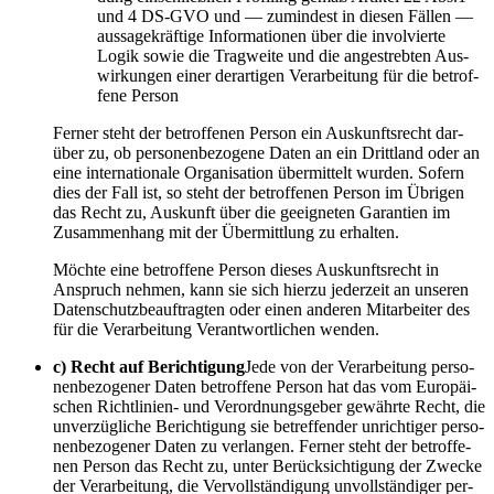
und 4 DS-GVO und — zumin­dest in die­sen Fäl­len —
aus­sa­ge­kräf­ti­ge Infor­ma­tio­nen über die invol­vier­te
Logik sowie die Trag­wei­te und die ange­streb­ten Aus­
wir­kun­gen einer der­ar­ti­gen Ver­ar­bei­tung für die betrof­
fe­ne Person
Fer­ner steht der betrof­fe­nen Per­son ein Aus­kunfts­recht dar­
über zu, ob per­so­nen­be­zo­ge­ne Daten an ein Dritt­land oder an
eine inter­na­tio­na­le Orga­ni­sa­ti­on über­mit­telt wur­den. Sofern
dies der Fall ist, so steht der betrof­fe­nen Per­son im Übri­gen
das Recht zu, Aus­kunft über die geeig­ne­ten Garan­tien im
Zusam­men­hang mit der Über­mitt­lung zu erhalten.
Möch­te eine betrof­fe­ne Per­son die­ses Aus­kunfts­recht in
Anspruch neh­men, kann sie sich hier­zu jeder­zeit an unse­ren
Daten­schutz­be­auf­trag­ten oder einen ande­ren Mit­ar­bei­ter des
für die Ver­ar­bei­tung Ver­ant­wort­li­chen wenden.
c) Recht auf Berich­ti­gung
Jede von der Ver­ar­bei­tung per­so­
nen­be­zo­ge­ner Daten betrof­fe­ne Per­son hat das vom Euro­päi­
schen Richt­li­ni­en- und Ver­ord­nungs­ge­ber gewähr­te Recht, die
unver­züg­li­che Berich­ti­gung sie betref­fen­der unrich­ti­ger per­so­
nen­be­zo­ge­ner Daten zu ver­lan­gen. Fer­ner steht der betrof­fe­
nen Per­son das Recht zu, unter Berück­sich­ti­gung der Zwe­cke
der Ver­ar­bei­tung, die Ver­voll­stän­di­gung unvoll­stän­di­ger per­