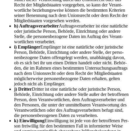
Recht der Mit­glied­staa­ten vor­ge­ge­ben, so kann der Ver­ant­
wort­li­che bezie­hungs­wei­se kön­nen die bestimm­ten Kri­te­ri­en
sei­ner Benen­nung nach dem Uni­ons­recht oder dem Recht der
Mit­glied­staa­ten vor­ge­se­hen werden.
h) Auf­trags­ver­ar­bei­ter
Auf­trags­ver­ar­bei­ter ist eine natür­li­che
oder juris­ti­sche Per­son, Behör­de, Ein­rich­tung oder ande­re
Stel­le, die per­so­nen­be­zo­ge­ne Daten im Auf­trag des Ver­ant­
wort­li­chen verarbeitet.
i) Emp­fän­ger
Emp­fän­ger ist eine natür­li­che oder juris­ti­sche
Per­son, Behör­de, Ein­rich­tung oder ande­re Stel­le, der per­so­
nen­be­zo­ge­ne Daten offen­ge­legt wer­den, unab­hän­gig davon,
ob es sich bei ihr um einen Drit­ten han­delt oder nicht. Behör­
den, die im Rah­men eines bestimm­ten Unter­su­chungs­auf­trags
nach dem Uni­ons­recht oder dem Recht der Mit­glied­staa­ten
mög­li­cher­wei­se per­so­nen­be­zo­ge­ne Daten erhal­ten, gel­ten
jedoch nicht als Empfänger.
j) Drit­ter
Drit­ter ist eine natür­li­che oder juris­ti­sche Per­son,
Behör­de, Ein­rich­tung oder ande­re Stel­le außer der betrof­fe­nen
Per­son, dem Ver­ant­wort­li­chen, dem Auf­trags­ver­ar­bei­ter und
den Per­so­nen, die unter der unmit­tel­ba­ren Ver­ant­wor­tung des
Ver­ant­wort­li­chen oder des Auf­trags­ver­ar­bei­ters befugt sind,
die per­so­nen­be­zo­ge­nen Daten zu verarbeiten.
k) Ein­wil­li­gung
Ein­wil­li­gung ist jede von der betrof­fe­nen Per­
son frei­wil­lig für den bestimm­ten Fall in infor­mier­ter Wei­se