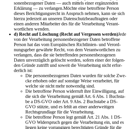
so­nen­be­zo­ge­ner Daten — auch mit­tels einer ergän­zen­den
Erklä­rung — zu verlangen.Möchte eine betrof­fe­ne Per­son
die­ses Berich­ti­gungs­recht in Anspruch neh­men, kann sie sich
hier­zu jeder­zeit an unse­ren Daten­schutz­be­auf­trag­ten oder
einen ande­ren Mit­ar­bei­ter des für die Ver­ar­bei­tung Ver­ant­
wort­li­chen wenden.
d) Recht auf Löschung (Recht auf Ver­ges­sen wer­den)
Jede
von der Ver­ar­bei­tung per­so­nen­be­zo­ge­ner Daten betrof­fe­ne
Per­son hat das vom Euro­päi­schen Richt­li­ni­en- und Ver­ord­
nungs­ge­ber gewähr­te Recht, von dem Ver­ant­wort­li­chen zu
ver­lan­gen, dass die sie betref­fen­den per­so­nen­be­zo­ge­nen
Daten unver­züg­lich gelöscht wer­den, sofern einer der fol­gen­
den Grün­de zutrifft und soweit die Ver­ar­bei­tung nicht erfor­
der­lich ist:
Die per­so­nen­be­zo­ge­nen Daten wur­den für sol­che Zwe­
cke erho­ben oder auf sons­ti­ge Wei­se ver­ar­bei­tet, für
wel­che sie nicht mehr not­wen­dig sind.
Die betrof­fe­ne Per­son wider­ruft ihre Ein­wil­li­gung, auf
die sich die Ver­ar­bei­tung gemäß Art. 6 Abs. 1 Buch­sta­
be a DS-GVO oder Art. 9 Abs. 2 Buch­sta­be a DS-
GVO stütz­te, und es fehlt an einer ander­wei­ti­gen
Rechts­grund­la­ge für die Verarbeitung.
Die betrof­fe­ne Per­son legt gemäß Art. 21 Abs. 1 DS-
GVO Wider­spruch gegen die Ver­ar­bei­tung ein, und es
lie­gen kei­ne vor­ran­gi­gen berech­tig­ten Grün­de für die