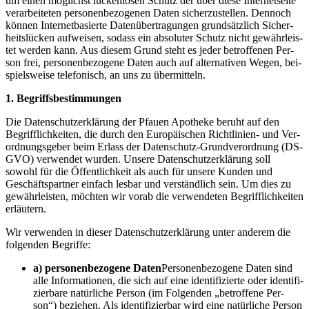
um einen mög­lichst lücken­lo­sen Schutz der über die­se Inter­net­sei­te
ver­ar­bei­te­ten per­so­nen­be­zo­ge­nen Daten sicher­zu­stel­len. Den­noch
kön­nen Inter­net­ba­sier­te Daten­über­tra­gun­gen grund­sätz­lich Sicher­
heits­lü­cken auf­wei­sen, sodass ein abso­lu­ter Schutz nicht gewähr­leis­
tet wer­den kann. Aus die­sem Grund steht es jeder betrof­fe­nen Per­
son frei, per­so­nen­be­zo­ge­ne Daten auch auf alter­na­ti­ven Wegen, bei­
spiels­wei­se tele­fo­nisch, an uns zu übermitteln.
1. Begriffs­be­stim­mun­gen
Die Datenschutz­erklärung der Pfau­en Apo­the­ke beruht auf den
Begriff­lich­kei­ten, die durch den Euro­päi­schen Richt­li­ni­en- und Ver­
ord­nungs­ge­ber beim Erlass der Daten­schutz-Grund­ver­ord­nung (DS-
GVO) ver­wen­det wur­den. Unse­re Datenschutz­erklärung soll
sowohl für die Öffent­lich­keit als auch für unse­re Kun­den und
Geschäfts­part­ner ein­fach les­bar und ver­ständ­lich sein. Um dies zu
gewähr­leis­ten, möch­ten wir vor­ab die ver­wen­de­ten Begriff­lich­kei­ten
erläutern.
Wir ver­wen­den in die­ser Datenschutz­erklärung unter ande­rem die
fol­gen­den Begriffe:
a) per­so­nen­be­zo­ge­ne Daten
Per­so­nen­be­zo­ge­ne Daten sind
alle Infor­ma­tio­nen, die sich auf eine iden­ti­fi­zier­te oder iden­ti­fi­
zier­ba­re natür­li­che Per­son (im Fol­gen­den „betrof­fe­ne Per­
son“) bezie­hen. Als iden­ti­fi­zier­bar wird eine natür­li­che Per­son