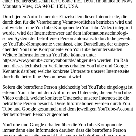
einer Toch­ter­ge­sell­schaft der Goog­le Inc., 1600 Amphi­theat­re Pkwy,
Moun­tain View, CA 94043-1351, USA.
Durch jeden Auf­ruf einer der Ein­zel­sei­ten die­ser Inter­net­sei­te, die
durch den für die Ver­ar­bei­tung Ver­ant­wort­li­chen betrie­ben wird und
auf wel­cher eine You­Tube-Kom­po­nen­te (You­Tube-Video) inte­griert
wur­de, wird der Inter­net­brow­ser auf dem infor­ma­ti­ons­tech­no­lo­gi­
schen Sys­tem der betrof­fe­nen Per­son auto­ma­tisch durch die jewei­li­
ge You­Tube-Kom­po­nen­te ver­an­lasst, eine Dar­stel­lung der ent­spre­
chen­den You­Tube-Kom­po­nen­te von You­Tube her­un­ter­zu­la­den.
Wei­te­re Infor­ma­tio­nen zu You­Tube kön­nen unter
https://www.youtube.com/yt/about/de/ abge­ru­fen wer­den. Im Rah­
men die­ses tech­ni­schen Ver­fah­rens erhal­ten You­Tube und Goog­le
Kennt­nis dar­über, wel­che kon­kre­te Unter­sei­te unse­rer Inter­net­sei­te
durch die betrof­fe­ne Per­son besucht wird.
Sofern die betrof­fe­ne Per­son gleich­zei­tig bei You­Tube ein­ge­loggt ist,
erkennt You­Tube mit dem Auf­ruf einer Unter­sei­te, die ein You­Tube-
Video ent­hält, wel­che kon­kre­te Unter­sei­te unse­rer Inter­net­sei­te die
betrof­fe­ne Per­son besucht. Die­se Infor­ma­tio­nen wer­den durch You­
Tube und Goog­le gesam­melt und dem jewei­li­gen You­Tube-Account
der betrof­fe­nen Per­son zugeordnet.
You­Tube und Goog­le erhal­ten über die You­Tube-Kom­po­nen­te
immer dann eine Infor­ma­ti­on dar­über, dass die betrof­fe­ne Per­son
unse­re Inter­net­sei­te besucht hat, wenn die betrof­fe­ne Per­son zum