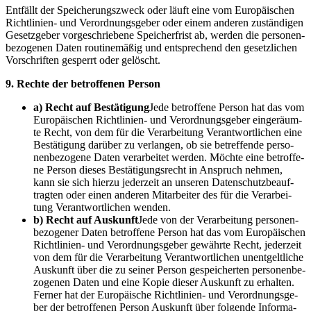
Ent­fällt der Spei­che­rungs­zweck oder läuft eine vom Euro­päi­schen
Richt­li­ni­en- und Ver­ord­nungs­ge­ber oder einem ande­ren zustän­di­gen
Gesetz­ge­ber vor­ge­schrie­be­ne Spei­cher­frist ab, wer­den die per­so­nen­
be­zo­ge­nen Daten rou­ti­ne­mä­ßig und ent­spre­chend den gesetz­li­chen
Vor­schrif­ten gesperrt oder gelöscht.
9. Rech­te der betrof­fe­nen Person
a) Recht auf Bestä­ti­gung
Jede betrof­fe­ne Per­son hat das vom
Euro­päi­schen Richt­li­ni­en- und Ver­ord­nungs­ge­ber ein­ge­räum­
te Recht, von dem für die Ver­ar­bei­tung Ver­ant­wort­li­chen eine
Bestä­ti­gung dar­über zu ver­lan­gen, ob sie betref­fen­de per­so­
nen­be­zo­ge­ne Daten ver­ar­bei­tet wer­den. Möch­te eine betrof­fe­
ne Per­son die­ses Bestä­ti­gungs­recht in Anspruch neh­men,
kann sie sich hier­zu jeder­zeit an unse­ren Daten­schutz­be­auf­
trag­ten oder einen ande­ren Mit­ar­bei­ter des für die Ver­ar­bei­
tung Ver­ant­wort­li­chen wenden.
b) Recht auf Aus­kunft
Jede von der Ver­ar­bei­tung per­so­nen­
be­zo­ge­ner Daten betrof­fe­ne Per­son hat das vom Euro­päi­schen
Richt­li­ni­en- und Ver­ord­nungs­ge­ber gewähr­te Recht, jeder­zeit
von dem für die Ver­ar­bei­tung Ver­ant­wort­li­chen unent­gelt­li­che
Aus­kunft über die zu sei­ner Per­son gespei­cher­ten per­so­nen­be­
zo­ge­nen Daten und eine Kopie die­ser Aus­kunft zu erhal­ten.
Fer­ner hat der Euro­päi­sche Richt­li­ni­en- und Ver­ord­nungs­ge­
ber der betrof­fe­nen Per­son Aus­kunft über fol­gen­de Infor­ma­