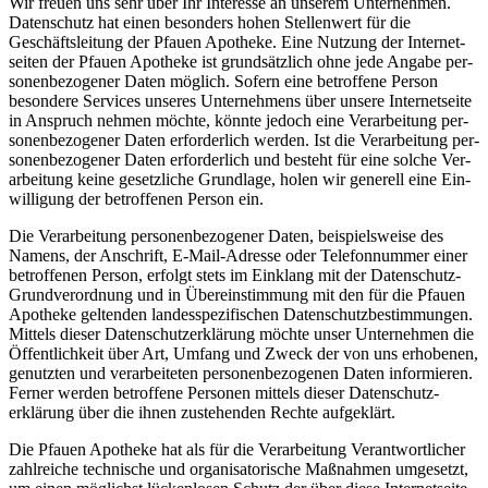
Wir freu­en uns sehr über Ihr Inter­es­se an unse­rem Unter­neh­men.
Daten­schutz hat einen beson­ders hohen Stel­len­wert für die
Geschäfts­lei­tung der Pfau­en Apo­the­ke. Eine Nut­zung der Inter­net­
sei­ten der Pfau­en Apo­the­ke ist grund­sätz­lich ohne jede Anga­be per­
so­nen­be­zo­ge­ner Daten mög­lich. Sofern eine betrof­fe­ne Per­son
beson­de­re Ser­vices unse­res Unter­neh­mens über unse­re Inter­net­sei­te
in Anspruch neh­men möch­te, könn­te jedoch eine Ver­ar­bei­tung per­
so­nen­be­zo­ge­ner Daten erfor­der­lich wer­den. Ist die Ver­ar­bei­tung per­
so­nen­be­zo­ge­ner Daten erfor­der­lich und besteht für eine sol­che Ver­
ar­bei­tung kei­ne gesetz­li­che Grund­la­ge, holen wir gene­rell eine Ein­
wil­li­gung der betrof­fe­nen Per­son ein.
Die Ver­ar­bei­tung per­so­nen­be­zo­ge­ner Daten, bei­spiels­wei­se des
Namens, der Anschrift, E-Mail-Adres­se oder Tele­fon­num­mer einer
betrof­fe­nen Per­son, erfolgt stets im Ein­klang mit der Daten­schutz-
Grund­ver­ord­nung und in Über­ein­stim­mung mit den für die Pfau­en
Apo­the­ke gel­ten­den lan­des­spe­zi­fi­schen Daten­schutz­be­stim­mun­gen.
Mit­tels die­ser Datenschutz­erklärung möch­te unser Unter­neh­men die
Öffent­lich­keit über Art, Umfang und Zweck der von uns erho­be­nen,
genutz­ten und ver­ar­bei­te­ten per­so­nen­be­zo­ge­nen Daten infor­mie­ren.
Fer­ner wer­den betrof­fe­ne Per­so­nen mit­tels die­ser Datenschutz­
erklärung über die ihnen zuste­hen­den Rech­te aufgeklärt.
Die Pfau­en Apo­the­ke hat als für die Ver­ar­bei­tung Ver­ant­wort­li­cher
zahl­rei­che tech­ni­sche und orga­ni­sa­to­ri­sche Maß­nah­men umge­setzt,