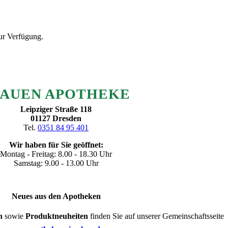
 zur Verfügung.
FAU­EN APOTHEKE
Leip­zi­ger Stra­ße 118
01127 Dres­den
Tel.
0351 84 95 401
Wir haben für Sie geöffnet:
Mon­tag - Frei­tag: 8.00 - 18.30 Uhr
Sams­tag: 9.00 - 13.00 Uhr
Neu­es aus den Apotheken
n
sowie
Pro­dukt­neu­hei­ten
fin­den Sie auf unse­rer Gemeinschaftsseite