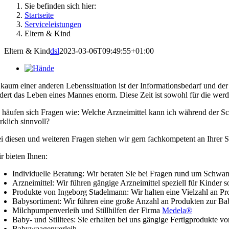
Sie befinden sich hier:
Startseite
Ser­vice­leis­tun­gen
Eltern & Kind
Eltern & Kind
dsl
2023-03-06T09:49:55+01:00
 kaum einer ande­ren Lebens­si­tua­ti­on ist der Infor­ma­ti­ons­be­darf und 
­dert das Leben eines Man­nes enorm. Die­se Zeit ist sowohl für die wer­de
 häu­fen sich Fra­gen wie: Wel­che Arz­nei­mit­tel kann ich wäh­rend der S
rk­lich sinnvoll?
i die­sen und wei­te­ren Fra­gen ste­hen wir gern fach­kom­pe­tent an Ihrer S
r bie­ten Ihnen:
Indi­vi­du­el­le Bera­tung
: Wir bera­ten Sie bei Fra­gen rund um Schwan­g
Arz­nei­mit­tel
: Wir füh­ren gän­gi­ge Arz­nei­mit­tel spe­zi­ell für Kin­de
Pro­duk­te von Inge­borg Sta­del­mann
: Wir hal­ten eine Viel­zahl an P
Baby­sor­ti­ment
: Wir füh­ren eine gro­ße Anzahl an Pro­duk­ten zur Ba
Milch­pum­pen­ver­leih und Still­hil­fen
der Fir­ma
Mede­la®
Baby- und Still­tees
: Sie erhal­ten bei uns gän­gi­ge Fer­tig­pro­duk­t
Baby­waa­gen­ver­leih