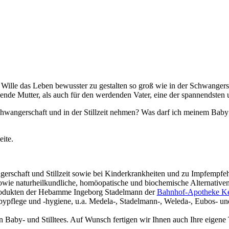
der Wil­le das Leben bewuss­ter zu gestal­ten so groß wie in der Schwan­ger­
n­de Mut­ter, als auch für den wer­den­den Vater, eine der span­nends­ten 
chwan­ger­schaft und in der Still­zeit neh­men? Was darf ich mei­nem Baby g
eite.
er­schaft und Still­zeit sowie bei Kin­der­krank­hei­ten und zu Impf­emp­fe
r sowie natur­heil­kund­li­che, homöo­pa­ti­sche und bio­che­mi­sche Alternative
ro­duk­ten der Heb­am­me Inge­borg Sta­del­mann der
Bahn­hof-Apo­the­ke K
by­pfle­ge und -hygie­ne, u.a. Mede­la-, Sta­del­mann-, Wele­da-, Eubos- 
e von Baby- und Still­tees. Auf Wunsch fer­ti­gen wir Ihnen auch Ihre eige­ne