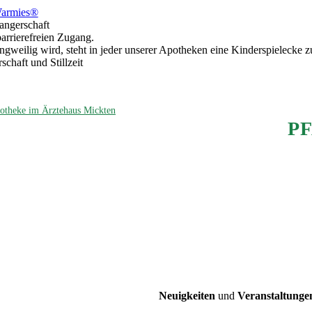
arm­ies®
wangerschaft
r­rie­re­frei­en Zugang.
ng­wei­lig wird, steht in jeder unse­rer Apo­the­ken eine Kin­der­spiel­ecke
­schaft und Stillzeit
­the­ke im Ärz­te­haus Mickten
P
Neu­ig­kei­ten
und
Ver­an­stal­tun­ge