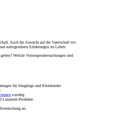
schaft. Auch die Aus­sicht auf die Vater­schaft ver­
und auf­re­gends­ten Erfah­run­gen im Leben.
eben? Wel­che Vor­sor­ge­un­ter­su­chun­gen sind
h­lun­gen für Säug­lin­ge und Kleinkinder
n
emp­ten
vorrätig.
und Lansinoh-Produkte.
 Tee­mi­schung an.