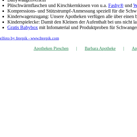
Plüschwärm­fla­schen und Kirsch­kern­kis­sen
von u.a.
Fas­hy®
und
W
Kom­pres­si­ons- und Stütz­strumpf-Anmes­sung
spe­zi­ell für die Sch
Kin­der­wa­gen­zu­gang
: Unse­re Apo­the­ken ver­fü­gen alle über einen ba
Kin­der­spiel­ecke
: Damit den Klei­nen der Auf­ent­halt bei uns nicht la
Gra­tis Baby­box
mit Info­ma­te­ri­al und Pro­dukt­pro­ben für Schwan­ger
el­fo­to by freepik - www.freepik.com
Apo­the­ken Pieschen
Bar­ba­ra Apotheke
Apo