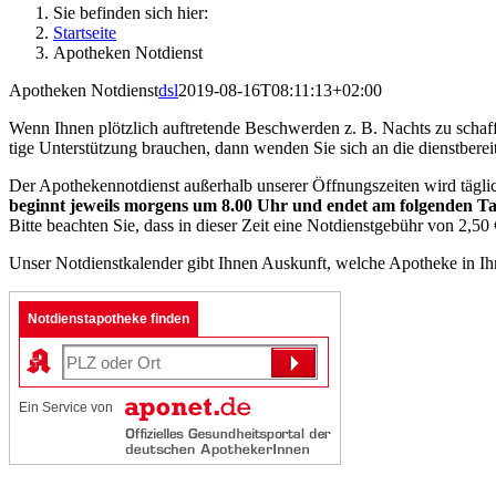
Sie befinden sich hier:
Startseite
Apo­the­ken Notdienst
Apo­the­ken Notdienst
dsl
2019-08-16T08:11:13+02:00
Wenn Ihnen plötz­lich auf­tre­ten­de Beschwer­den z. B. Nachts zu schaf
ti­ge Unter­stüt­zung brau­chen, dann wen­den Sie sich an die dienst­be­re
Der Apo­the­ken­not­dienst außer­halb unse­rer Öff­nungs­zei­ten wird täg­
beginnt jeweils mor­gens um 8.00 Uhr und endet am fol­gen­den T
Bit­te beach­ten Sie, dass in die­ser Zeit eine Not­dienst­ge­bühr von 2,50 €
Unser Not­dienst­ka­len­der gibt Ihnen Aus­kunft, wel­che Apo­the­ke in Ih
Not­dienstapo­the­ke finden
Ein Ser­vice von