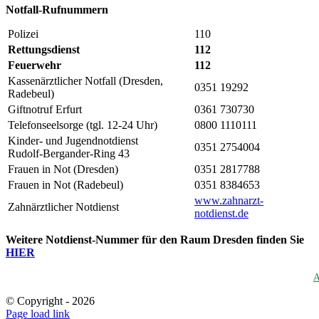
Not­fall-Ruf­num­mern
Poli­zei
110
Ret­tungs­dienst
112
Feu­er­wehr
112
Kas­sen­ärzt­li­cher Not­fall (Dres­den,
0351 19292
Radebeul)
Gift­not­ruf Erfurt
0361 730730
Tele­fon­seel­sor­ge (tgl. 12-24 Uhr)
0800 1110111
Kin­der- und Jugendnotdienst
0351 2754004
Rudolf-Bergan­der-Ring 43
Frau­en in Not (Dres­den)
0351 2817788
Frau­en in Not (Rade­beul)
0351 8384653
www.zahnarzt-
Zahn­ärzt­li­cher Notdienst
notdienst.de
Wei­te­re Not­dienst-Num­mer für den Raum Dres­den fin­den Sie
HIER
A
© Copyright -
2026
Page load link