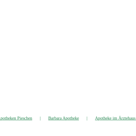
po­the­ken Pieschen
Bar­ba­ra Apotheke
Apo­the­ke im Ärz­te­hau