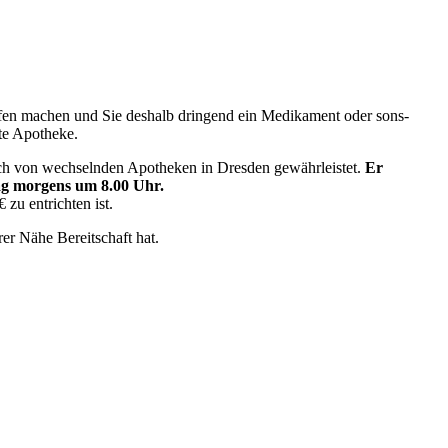
­fen machen und Sie des­halb drin­gend ein Medi­ka­ment oder sons­
i­te Apotheke.
lich von wech­seln­den Apo­the­ken in Dres­den gewähr­leis­tet.
Er
ag mor­gens um 8.00 Uhr.
 zu ent­rich­ten ist.
rer Nähe Bereit­schaft hat.