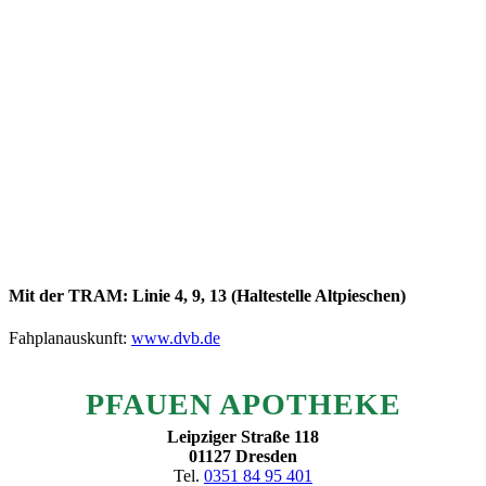
Mit der TRAM:
Linie 4, 9, 13
(Hal­te­stel­le Altpieschen)
Fah­plan­aus­kunft:
www.dvb.de
PFAU­EN APOTHEKE
Leip­zi­ger Stra­ße 118
01127 Dres­den
Tel.
0351 84 95 401