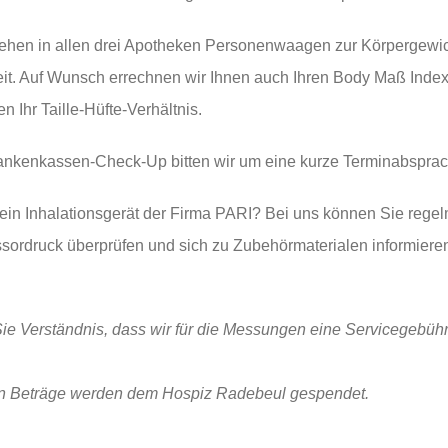
­hen in allen drei Apo­the­ken Per­so­nen­waa­gen zur
Kör­per­ge­wi
it. Auf Wunsch errech­nen wir Ihnen auch Ihren
Body Maß Index
fen Ihr
Tail­le-Hüf­te-Ver­hält­nis
.
an­ken­kas­sen-Check-Up
bit­ten wir um eine kur­ze Terminabspra
 ein
Inha­la­ti­ons­ge­rät
der Fir­ma
PARI
? Bei uns kön­nen Sie regel­
or­druck über­prü­fen und sich zu Zube­hör­ma­te­ria­len infor­mie­re
ie Ver­ständ­nis, dass wir für die Mes­sun­gen eine Ser­vice­ge­büh
en Beträ­ge wer­den dem Hos­piz Rade­beul gespendet.