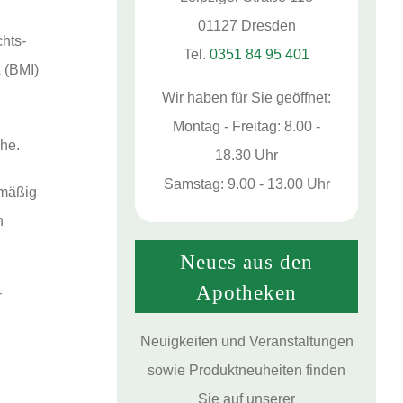
01127 Dres­den
chts­
Tel.
0351 84 95 401
 (BMI)
Wir haben für Sie geöffnet:
Mon­tag - Frei­tag: 8.00 -
che.
18.30 Uhr
Sams­tag: 9.00 - 13.00 Uhr
mä­ßig
n
Neu­es aus den
Apotheken
r
Neu­ig­kei­ten
und
Ver­an­stal­tun­gen
sowie
Pro­dukt­neu­hei­ten
fin­den
Sie auf unse­rer