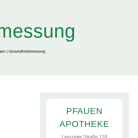
­mes­sung
­gen
Gesund­heits­mes­sung
PFAU­EN
APOTHEKE
Leip­zi­ger Stra­ße 118