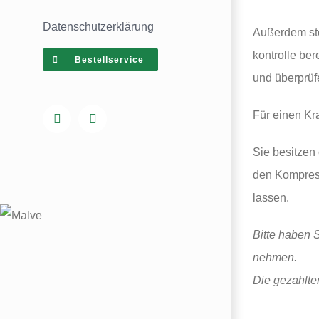
Datenschutz­erklärung
Außer­dem ste
kon­trol­le
bere
Bestell­ser­vice
und über­prü­
Für einen
Kr
Facebook
Instagram
Sie besit­zen
den Kom­press­
lassen.
Bit­te haben S
nehmen.
Die gezahl­t