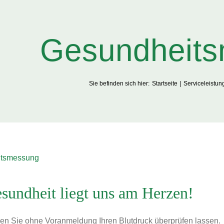
Gesund­heits
Sie befinden sich hier:
Startseite
Ser­vice­leis­tun
sund­heit liegt uns am Herzen!
nen Sie ohne Vor­anmel­dung Ihren
Blut­druck
über­prü­fen lassen.