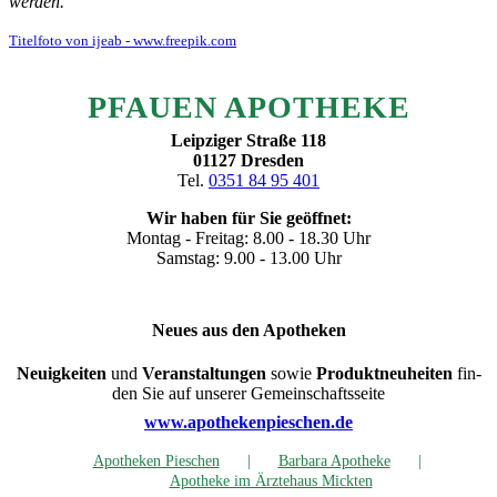
werden.
Titel­fo­to von ijeab - www.freepik.com
PFAU­EN APOTHEKE
Leip­zi­ger Stra­ße 118
01127 Dres­den
Tel.
0351 84 95 401
Wir haben für Sie geöffnet:
Mon­tag - Frei­tag: 8.00 - 18.30 Uhr
Sams­tag: 9.00 - 13.00 Uhr
Neu­es aus den Apotheken
Neu­ig­kei­ten
und
Ver­an­stal­tun­gen
sowie
Pro­dukt­neu­hei­ten
fin­
den Sie auf unse­rer Gemeinschaftsseite
www.apothekenpieschen.de
Apo­the­ken Pieschen
Bar­ba­ra Apotheke
Apo­the­ke im Ärz­te­haus Mickten