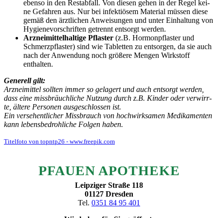
eben­so in den Rest­ab­fall. Von die­sen gehen in der Regel kei­
ne Gefah­ren aus. Nur bei infek­tiö­sem Mate­ri­al müs­sen die­se
gemäß den ärzt­li­chen Anwei­sun­gen und unter Ein­hal­tung von
Hygie­ne­vor­schrif­ten getrennt ent­sorgt werden.
Arz­nei­mit­tel­hal­ti­ge Pflas­ter
(z.B. Hor­mon­pflas­ter und
Schmerz­pflas­ter) sind wie Tablet­ten zu ent­sor­gen, da sie auch
nach der Anwen­dung noch grö­ße­re Men­gen Wirk­stoff
enthalten.
Gene­rell gilt:
Arz­nei­mit­tel soll­ten immer so gela­gert und auch ent­sorgt wer­den,
dass eine miss­bräuch­li­che Nut­zung durch z.B. Kin­der oder ver­wirr­
te, älte­re Per­so­nen aus­ge­schlos­sen ist.
Ein ver­se­hent­li­cher Miss­brauch von hoch­wirk­sa­men Medi­ka­men­ten
kann lebens­be­droh­li­che Fol­gen haben.
Titel­fo­to von topntp26 - www.freepik.com
PFAU­EN APOTHEKE
Leip­zi­ger Stra­ße 118
01127 Dres­den
Tel.
0351 84 95 401