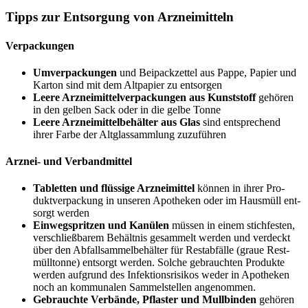
Tipps zur Ent­sor­gung von Arzneimitteln
Ver­pa­ckun­gen
Umver­pa­ckun­gen
und Bei­pack­zet­tel aus Pap­pe, Papier und
Kar­ton sind mit dem Alt­pa­pier zu entsorgen
Lee­re Arz­nei­mit­tel­ver­pa­ckun­gen aus Kunst­stoff
gehö­ren
in den gel­ben Sack oder in die gel­be Tonne
Lee­re Arz­nei­mit­tel­be­häl­ter aus Glas
sind ent­spre­chend
ihrer Far­be der Alt­glas­samm­lung zuzuführen
Arz­nei- und Verbandmittel
Tablet­ten und flüs­si­ge Arz­nei­mit­tel
kön­nen in ihrer Pro­
dukt­ver­pa­ckung in unse­ren Apo­the­ken oder im Haus­müll ent­
sorgt werden
Ein­weg­sprit­zen und Kanü­len
müs­sen in einem stich­fes­ten,
ver­schließ­ba­rem Behält­nis gesam­melt wer­den und ver­deckt
über den Abfall­sam­mel­be­häl­ter für Rest­ab­fäl­le (graue Rest­
müll­ton­ne) ent­sorgt wer­den. Sol­che gebrauch­ten Pro­duk­te
wer­den auf­grund des Infek­ti­ons­ri­si­kos weder in Apo­the­ken
noch an kom­mu­na­len Sam­mel­stel­len angenommen.
Gebrauch­te Ver­bän­de, Pflas­ter und Mull­bin­den
gehö­ren