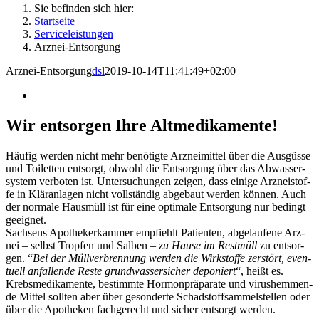
Sie befinden sich hier:
Startseite
Ser­vice­leis­tun­gen
Arz­nei-Ent­sor­gung
Arz­nei-Ent­sor­gung
dsl
2019-10-14T11:41:49+02:00
Wir ent­sor­gen Ihre Altmedikamente!
Häu­fig wer­den nicht mehr benö­tig­te Arz­nei­mit­tel über die Aus­güs­se
und Toi­let­ten ent­sorgt, obwohl die Ent­sor­gung über das Abwas­ser­
sys­tem ver­bo­ten ist. Unter­su­chun­gen zei­gen, dass eini­ge Arz­nei­stof­
fe in Klär­an­la­gen nicht voll­stän­dig abge­baut wer­den kön­nen. Auch
der nor­ma­le Haus­müll ist für eine opti­ma­le Ent­sor­gung nur bedingt
geeignet.
Sach­sens Apo­the­ker­kam­mer emp­fiehlt Pati­en­ten, abge­lau­fe­ne Arz­
nei – selbst Trop­fen und Sal­ben –
zu Hau­se im Rest­müll
zu ent­sor­
gen. “
Bei der Müll­ver­bren­nung wer­den die Wirk­stof­fe zer­stört, even­
tu­ell anfal­len­de Res­te grund­was­ser­si­cher depo­niert
“, heißt es.
Krebs­me­di­ka­men­te, bestimm­te Hor­mon­prä­pa­ra­te und virus­hem­men­
de Mit­tel soll­ten aber über geson­der­te Schad­stoff­sam­mel­stel­len oder
über die Apo­the­ken fach­ge­recht und sicher ent­sorgt werden.