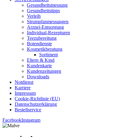
Gesund­heits­mes­sung
Gesund­heits­tipps
Ver­leih
Strumpfan­mes­sun­gen
Arz­n­ei-Ent­­sor­­gung
Indi­­vi­­du­al-Rezep­­tu­­ren
Tee­zu­be­rei­tung
Boten­diens­te
Kos­me­tik­be­ra­tung
Sor­ti­ment
Eltern & Kind
Kun­den­kar­te
Kun­den­zei­tun­gen
Down­loads
Not­dienst
Kar­rie­re
Impres­sum
Coo­kie-Rich­t­­li­­nie (EU)
Datenschutz­erklärung
Bestell­ser­vice
Facebook
Instagram