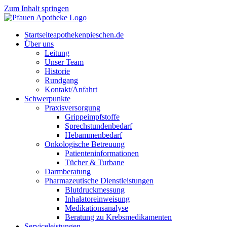
Zum Inhalt springen
Start­sei­te
apothekenpieschen.de
Über uns
Lei­tung
Unser Team
His­to­rie
Rund­gang
Kontakt/Anfahrt
Schwer­punk­te
Pra­xis­ver­sor­gung
Grip­pe­impf­stof­fe
Sprech­stun­den­be­darf
Heb­am­men­be­darf
Onko­lo­gi­sche Betreuung
Pati­en­ten­in­for­ma­tio­nen
Tücher & Turbane
Darm­be­ra­tung
Phar­ma­zeu­ti­sche Dienstleistungen
Blut­druck­mes­sung
Inha­la­tor­ein­wei­sung
Medi­ka­ti­ons­ana­ly­se
Bera­tung zu Krebsmedikamenten
Ser­vice­leis­tun­gen