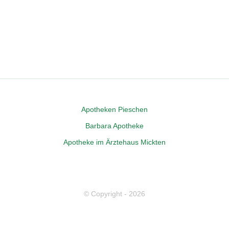
Apo­the­ken Pieschen
Bar­ba­ra Apotheke
Apo­the­ke im Ärz­te­haus Mickten
© Copyright -
2026