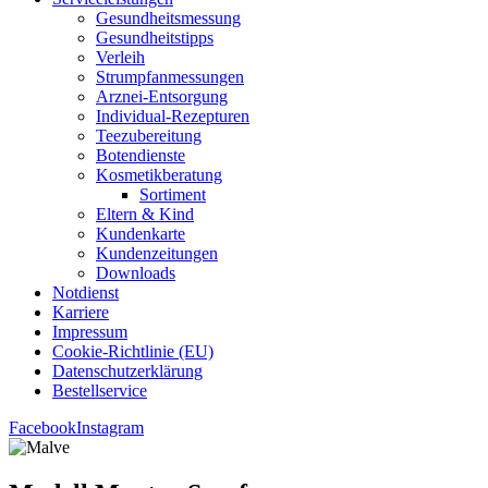
Gesund­heits­mes­sung
Gesund­heits­tipps
Ver­leih
Strumpfan­mes­sun­gen
Arz­n­ei-Ent­­sor­­gung
Indi­­vi­­du­al-Rezep­­tu­­ren
Tee­zu­be­rei­tung
Boten­diens­te
Kos­me­tik­be­ra­tung
Sor­ti­ment
Eltern & Kind
Kun­den­kar­te
Kun­den­zei­tun­gen
Down­loads
Not­dienst
Kar­rie­re
Impres­sum
Coo­kie-Rich­t­­li­­nie (EU)
Datenschutz­erklärung
Bestell­ser­vice
Facebook
Instagram