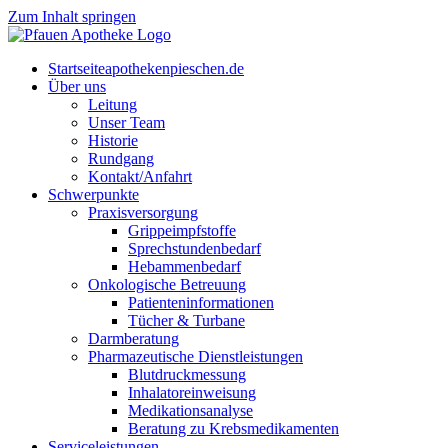
Zum Inhalt springen
Start­sei­te
apothekenpieschen.de
Über uns
Lei­tung
Unser Team
His­to­rie
Rund­gang
Kontakt/Anfahrt
Schwer­punk­te
Pra­xis­ver­sor­gung
Grip­pe­impf­stof­fe
Sprech­stun­den­be­darf
Heb­am­men­be­darf
Onko­lo­gi­sche Betreuung
Pati­en­ten­in­for­ma­tio­nen
Tücher & Turbane
Darm­be­ra­tung
Phar­ma­zeu­ti­sche Dienstleistungen
Blut­druck­mes­sung
Inha­la­tor­ein­wei­sung
Medi­ka­ti­ons­ana­ly­se
Bera­tung zu Krebsmedikamenten
Ser­vice­leis­tun­gen