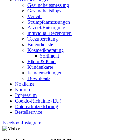
Gesund­heits­mes­sung
Gesund­heits­tipps
Ver­leih
Strumpfan­mes­sun­gen
Arz­n­ei-Ent­­sor­­gung
Indi­­vi­­du­al-Rezep­­tu­­ren
Tee­zu­be­rei­tung
Boten­diens­te
Kos­me­tik­be­ra­tung
Sor­ti­ment
Eltern & Kind
Kun­den­kar­te
Kun­den­zei­tun­gen
Down­loads
Not­dienst
Kar­rie­re
Impres­sum
Coo­kie-Rich­t­­li­­nie (EU)
Datenschutz­erklärung
Bestell­ser­vice
Facebook
Instagram