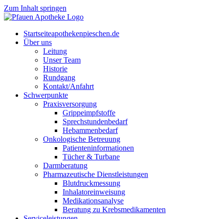
Zum Inhalt springen
Start­sei­te
apothekenpieschen.de
Über uns
Lei­tung
Unser Team
His­to­rie
Rund­gang
Kontakt/Anfahrt
Schwer­punk­te
Pra­xis­ver­sor­gung
Grip­pe­impf­stof­fe
Sprech­stun­den­be­darf
Heb­am­men­be­darf
Onko­lo­gi­sche Betreuung
Pati­en­ten­in­for­ma­tio­nen
Tücher & Turbane
Darm­be­ra­tung
Phar­ma­zeu­ti­sche Dienstleistungen
Blut­druck­mes­sung
Inha­la­tor­ein­wei­sung
Medi­ka­ti­ons­ana­ly­se
Bera­tung zu Krebsmedikamenten
Ser­vice­leis­tun­gen