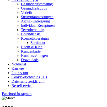
Gesund­heits­mes­sung
Gesund­heits­tipps
Ver­leih
Strumpfan­mes­sun­gen
Arz­n­ei-Ent­­sor­­gung
Indi­­vi­­du­al-Rezep­­tu­­ren
Tee­zu­be­rei­tung
Boten­diens­te
Kos­me­tik­be­ra­tung
Sor­ti­ment
Eltern & Kind
Kun­den­kar­te
Kun­den­zei­tun­gen
Down­loads
Not­dienst
Kar­rie­re
Impres­sum
Coo­kie-Rich­t­­li­­nie (EU)
Datenschutz­erklärung
Bestell­ser­vice
Facebook
Instagram