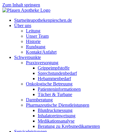
Zum Inhalt springen
Start­sei­te
apothekenpieschen.de
Über uns
Lei­tung
Unser Team
His­to­rie
Rund­gang
Kontakt/Anfahrt
Schwer­punk­te
Pra­xis­ver­sor­gung
Grip­pe­impf­stof­fe
Sprech­stun­den­be­darf
Heb­am­men­be­darf
Onko­lo­gi­sche Betreuung
Pati­en­ten­in­for­ma­tio­nen
Tücher & Turbane
Darm­be­ra­tung
Phar­ma­zeu­ti­sche Dienstleistungen
Blut­druck­mes­sung
Inha­la­tor­ein­wei­sung
Medi­ka­ti­ons­ana­ly­se
Bera­tung zu Krebsmedikamenten
Ser­vice­leis­tun­gen