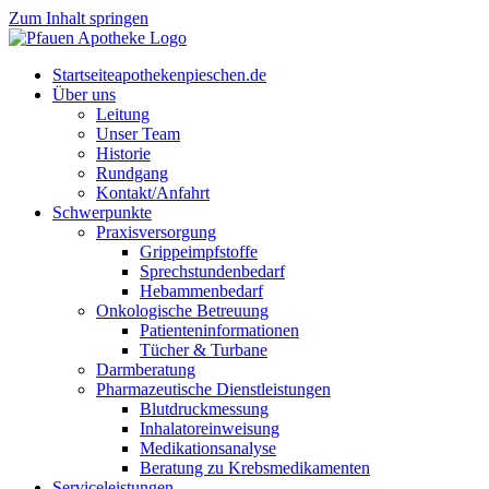
Zum Inhalt springen
Start­sei­te
apothekenpieschen.de
Über uns
Lei­tung
Unser Team
His­to­rie
Rund­gang
Kontakt/Anfahrt
Schwer­punk­te
Pra­xis­ver­sor­gung
Grip­pe­impf­stof­fe
Sprech­stun­den­be­darf
Heb­am­men­be­darf
Onko­lo­gi­sche Betreuung
Pati­en­ten­in­for­ma­tio­nen
Tücher & Turbane
Darm­be­ra­tung
Phar­ma­zeu­ti­sche Dienstleistungen
Blut­druck­mes­sung
Inha­la­tor­ein­wei­sung
Medi­ka­ti­ons­ana­ly­se
Bera­tung zu Krebsmedikamenten
Ser­vice­leis­tun­gen