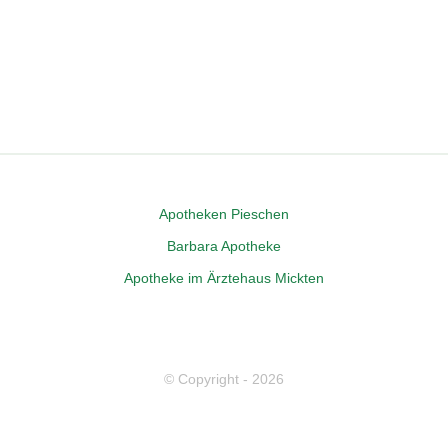
Apo­the­ken Pieschen
Bar­ba­ra Apotheke
Apo­the­ke im Ärz­te­haus Mickten
© Copyright -
2026