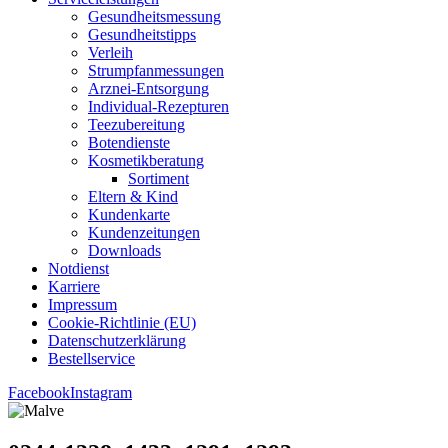
Gesund­heits­mes­sung
Gesund­heits­tipps
Ver­leih
Strumpfan­mes­sun­gen
Arz­n­ei-Ent­­sor­­gung
Indi­­vi­­du­al-Rezep­­tu­­ren
Tee­zu­be­rei­tung
Boten­diens­te
Kos­me­tik­be­ra­tung
Sor­ti­ment
Eltern & Kind
Kun­den­kar­te
Kun­den­zei­tun­gen
Down­loads
Not­dienst
Kar­rie­re
Impres­sum
Coo­kie-Rich­t­­li­­nie (EU)
Datenschutz­erklärung
Bestell­ser­vice
Facebook
Instagram