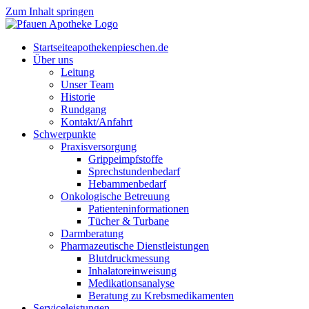
Zum Inhalt springen
Start­sei­te
apothekenpieschen.de
Über uns
Lei­tung
Unser Team
His­to­rie
Rund­gang
Kontakt/Anfahrt
Schwer­punk­te
Pra­xis­ver­sor­gung
Grip­pe­impf­stof­fe
Sprech­stun­den­be­darf
Heb­am­men­be­darf
Onko­lo­gi­sche Betreuung
Pati­en­ten­in­for­ma­tio­nen
Tücher & Turbane
Darm­be­ra­tung
Phar­ma­zeu­ti­sche Dienstleistungen
Blut­druck­mes­sung
Inha­la­tor­ein­wei­sung
Medi­ka­ti­ons­ana­ly­se
Bera­tung zu Krebsmedikamenten
Ser­vice­leis­tun­gen