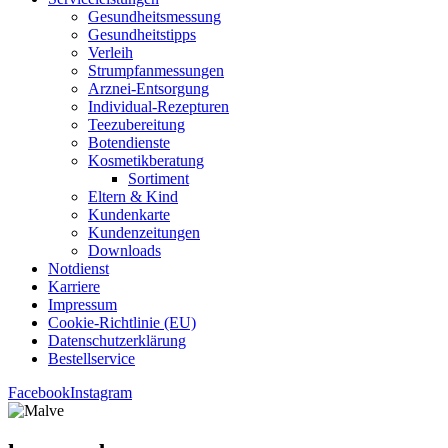
Gesund­heits­mes­sung
Gesund­heits­tipps
Ver­leih
Strumpfan­mes­sun­gen
Arz­n­ei-Ent­­sor­­gung
Indi­­vi­­du­al-Rezep­­tu­­ren
Tee­zu­be­rei­tung
Boten­diens­te
Kos­me­tik­be­ra­tung
Sor­ti­ment
Eltern & Kind
Kun­den­kar­te
Kun­den­zei­tun­gen
Down­loads
Not­dienst
Kar­rie­re
Impres­sum
Coo­kie-Rich­t­­li­­nie (EU)
Datenschutz­erklärung
Bestell­ser­vice
Facebook
Instagram