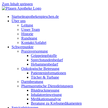
Zum Inhalt springen
Start­sei­te
apothekenpieschen.de
Über uns
Lei­tung
Unser Team
His­to­rie
Rund­gang
Kontakt/Anfahrt
Schwer­punk­te
Pra­xis­ver­sor­gung
Grip­pe­impf­stof­fe
Sprech­stun­den­be­darf
Heb­am­men­be­darf
Onko­lo­gi­sche Betreuung
Pati­en­ten­in­for­ma­tio­nen
Tücher & Turbane
Darm­be­ra­tung
Phar­ma­zeu­ti­sche Dienstleistungen
Blut­druck­mes­sung
Inha­la­tor­ein­wei­sung
Medi­ka­ti­ons­ana­ly­se
Bera­tung zu Krebsmedikamenten
Ser­vice­leis­tun­gen