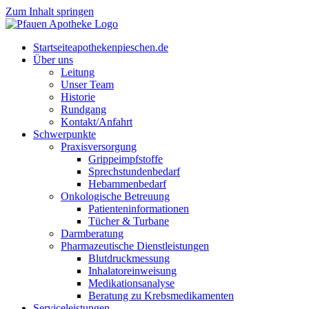
Zum Inhalt springen
Start­sei­te
apothekenpieschen.de
Über uns
Lei­tung
Unser Team
His­to­rie
Rund­gang
Kontakt/Anfahrt
Schwer­punk­te
Pra­xis­ver­sor­gung
Grip­pe­impf­stof­fe
Sprech­stun­den­be­darf
Heb­am­men­be­darf
Onko­lo­gi­sche Betreuung
Pati­en­ten­in­for­ma­tio­nen
Tücher & Turbane
Darm­be­ra­tung
Phar­ma­zeu­ti­sche Dienstleistungen
Blut­druck­mes­sung
Inha­la­tor­ein­wei­sung
Medi­ka­ti­ons­ana­ly­se
Bera­tung zu Krebsmedikamenten
Ser­vice­leis­tun­gen