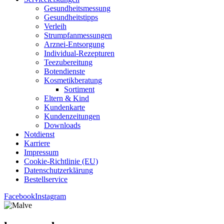
Gesund­heits­mes­sung
Gesund­heits­tipps
Ver­leih
Strumpfan­mes­sun­gen
Arz­n­ei-Ent­­sor­­gung
Indi­­vi­­du­al-Rezep­­tu­­ren
Tee­zu­be­rei­tung
Boten­diens­te
Kos­me­tik­be­ra­tung
Sor­ti­ment
Eltern & Kind
Kun­den­kar­te
Kun­den­zei­tun­gen
Down­loads
Not­dienst
Kar­rie­re
Impres­sum
Coo­kie-Rich­t­­li­­nie (EU)
Datenschutz­erklärung
Bestell­ser­vice
Facebook
Instagram