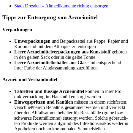
Stadt Dres­den – Alt­me­di­ka­men­te rich­tig entsorgen
Tipps zur Ent­sor­gung von Arzneimittel
Ver­pa­ckun­gen
Umver­pa­ckun­gen
und Bei­pack­zet­tel aus Pap­pe, Papier und
Kar­ton sind mit dem Alt­pa­pier zu entsorgen
Lee­re Arz­nei­mit­tel­ver­pa­ckun­gen aus Kunst­stoff
gehö­ren
in den gel­ben Sack oder in die gel­be Tonne
Lee­re Arz­nei­mit­tel­be­häl­ter aus Glas
sind ent­spre­chend
ihrer Far­be der Alt­glas­samm­lung zuzuführen
Arz­nei- und Verbandmittel
Tablet­ten und flüs­si­ge Arz­nei­mit­tel
kön­nen in ihrer Pro­
dukt­ver­pa­ckung im Haus­müll ent­sorgt werden
Ein­weg­sprit­zen und Kanü­len
müs­sen in einem stich­fes­ten,
ver­schließ­ba­rem Behält­nis gesam­melt wer­den und ver­deckt
über den Abfall­sam­mel­be­häl­ter für Rest­ab­fäl­le (graue bzw.
schwar­ze Rest­müll­ton­ne) ent­sorgt wer­den. Sol­che gebrauch­
ten Pro­duk­te wer­den auf­grund des Infek­ti­ons­ri­si­kos weder in
Apo­the­ken noch an kom­mu­na­len Sam­mel­stel­len