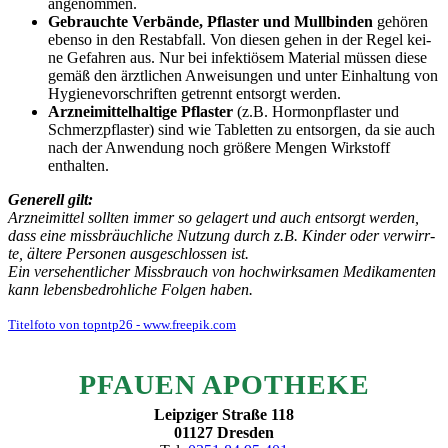
angenommen.
Gebrauch­te Ver­bän­de, Pflas­ter und Mull­bin­den
gehö­ren
eben­so in den Rest­ab­fall. Von die­sen gehen in der Regel kei­
ne Gefah­ren aus. Nur bei infek­tiö­sem Mate­ri­al müs­sen die­se
gemäß den ärzt­li­chen Anwei­sun­gen und unter Ein­hal­tung von
Hygie­ne­vor­schrif­ten getrennt ent­sorgt werden.
Arz­nei­mit­tel­hal­ti­ge Pflas­ter
(z.B. Hor­mon­pflas­ter und
Schmerz­pflas­ter) sind wie Tablet­ten zu ent­sor­gen, da sie auch
nach der Anwen­dung noch grö­ße­re Men­gen Wirk­stoff
enthalten.
Gene­rell gilt:
Arz­nei­mit­tel soll­ten immer so gela­gert und auch ent­sorgt wer­den,
dass eine miss­bräuch­li­che Nut­zung durch z.B. Kin­der oder ver­wirr­
te, älte­re Per­so­nen aus­ge­schlos­sen ist.
Ein ver­se­hent­li­cher Miss­brauch von hoch­wirk­sa­men Medi­ka­men­ten
kann lebens­be­droh­li­che Fol­gen haben.
Titel­fo­to von topntp26 - www.freepik.com
PFAU­EN APOTHEKE
Leip­zi­ger Stra­ße 118
01127 Dres­den