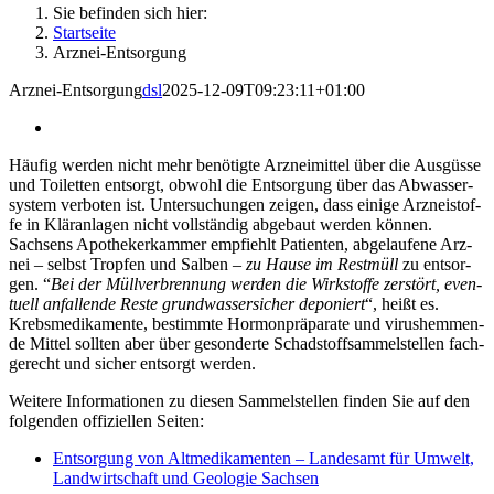
Sie befinden sich hier:
Startseite
Arz­nei-Ent­sor­gung
Arz­nei-Ent­sor­gung
dsl
2025-12-09T09:23:11+01:00
Häu­fig wer­den nicht mehr benö­tig­te Arz­nei­mit­tel über die Aus­güs­se
und Toi­let­ten ent­sorgt, obwohl die Ent­sor­gung über das Abwas­ser­
sys­tem ver­bo­ten ist. Unter­su­chun­gen zei­gen, dass eini­ge Arz­nei­stof­
fe in Klär­an­la­gen nicht voll­stän­dig abge­baut wer­den können.
Sach­sens Apo­the­ker­kam­mer emp­fiehlt Pati­en­ten, abge­lau­fe­ne Arz­
nei – selbst Trop­fen und Sal­ben –
zu Hau­se im Rest­müll
zu ent­sor­
gen. “
Bei der Müll­ver­bren­nung wer­den die Wirk­stof­fe zer­stört, even­
tu­ell anfal­len­de Res­te grund­was­ser­si­cher depo­niert
“, heißt es.
Krebs­me­di­ka­men­te, bestimm­te Hor­mon­prä­pa­ra­te und virus­hem­men­
de Mit­tel soll­ten aber über geson­der­te Schad­stoff­sam­mel­stel­len fach­
ge­recht und sicher ent­sorgt werden.
Wei­te­re Infor­ma­tio­nen zu die­sen Sam­mel­stel­len fin­den Sie auf den
fol­gen­den offi­zi­el­len Seiten:
Ent­sor­gung von Alt­me­di­ka­men­ten – Lan­des­amt für Umwelt,
Land­wirt­schaft und Geo­lo­gie Sachsen