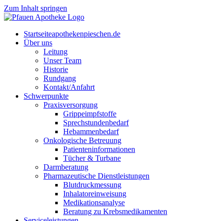
Zum Inhalt springen
Start­sei­te
apothekenpieschen.de
Über uns
Lei­tung
Unser Team
His­to­rie
Rund­gang
Kontakt/Anfahrt
Schwer­punk­te
Pra­xis­ver­sor­gung
Grip­pe­impf­stof­fe
Sprech­stun­den­be­darf
Heb­am­men­be­darf
Onko­lo­gi­sche Betreuung
Pati­en­ten­in­for­ma­tio­nen
Tücher & Turbane
Darm­be­ra­tung
Phar­ma­zeu­ti­sche Dienstleistungen
Blut­druck­mes­sung
Inha­la­tor­ein­wei­sung
Medi­ka­ti­ons­ana­ly­se
Bera­tung zu Krebsmedikamenten
Ser­vice­leis­tun­gen