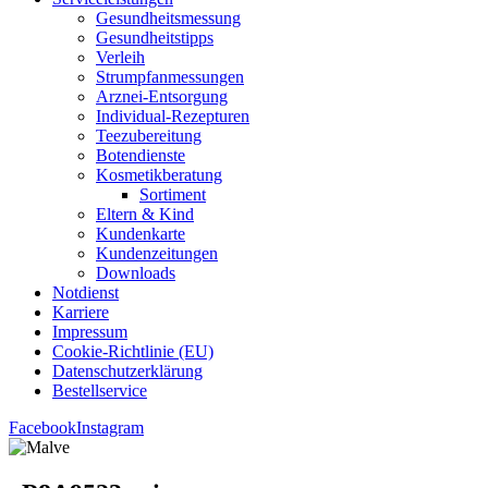
Gesund­heits­mes­sung
Gesund­heits­tipps
Ver­leih
Strumpfan­mes­sun­gen
Arz­n­ei-Ent­­sor­­gung
Indi­­vi­­du­al-Rezep­­tu­­ren
Tee­zu­be­rei­tung
Boten­diens­te
Kos­me­tik­be­ra­tung
Sor­ti­ment
Eltern & Kind
Kun­den­kar­te
Kun­den­zei­tun­gen
Down­loads
Not­dienst
Kar­rie­re
Impres­sum
Coo­kie-Rich­t­­li­­nie (EU)
Datenschutz­erklärung
Bestell­ser­vice
Facebook
Instagram