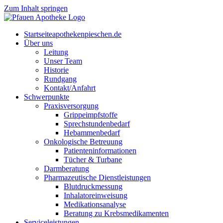
Zum Inhalt springen
Start­sei­te
apothekenpieschen.de
Über uns
Lei­tung
Unser Team
His­to­rie
Rund­gang
Kontakt/Anfahrt
Schwer­punk­te
Pra­xis­ver­sor­gung
Grip­pe­impf­stof­fe
Sprech­stun­den­be­darf
Heb­am­men­be­darf
Onko­lo­gi­sche Betreuung
Pati­en­ten­in­for­ma­tio­nen
Tücher & Turbane
Darm­be­ra­tung
Phar­ma­zeu­ti­sche Dienstleistungen
Blut­druck­mes­sung
Inha­la­tor­ein­wei­sung
Medi­ka­ti­ons­ana­ly­se
Bera­tung zu Krebsmedikamenten
Ser­vice­leis­tun­gen