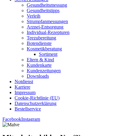
Gesund­heits­mes­sung
Gesund­heits­tipps
Ver­leih
Strumpfan­mes­sun­gen
Arz­n­ei-Ent­­sor­­gung
Indi­­vi­­du­al-Rezep­­tu­­ren
Tee­zu­be­rei­tung
Boten­diens­te
Kos­me­tik­be­ra­tung
Sor­ti­ment
Eltern & Kind
Kun­den­kar­te
Kun­den­zei­tun­gen
Down­loads
Not­dienst
Kar­rie­re
Impres­sum
Coo­kie-Rich­t­­li­­nie (EU)
Datenschutz­erklärung
Bestell­ser­vice
Facebook
Instagram