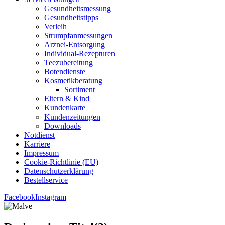
Gesund­heits­mes­sung
Gesund­heits­tipps
Ver­leih
Strumpfan­mes­sun­gen
Arz­n­ei-Ent­­sor­­gung
Indi­­vi­­du­al-Rezep­­tu­­ren
Tee­zu­be­rei­tung
Boten­diens­te
Kos­me­tik­be­ra­tung
Sor­ti­ment
Eltern & Kind
Kun­den­kar­te
Kun­den­zei­tun­gen
Down­loads
Not­dienst
Kar­rie­re
Impres­sum
Coo­kie-Rich­t­­li­­nie (EU)
Datenschutz­erklärung
Bestell­ser­vice
Facebook
Instagram