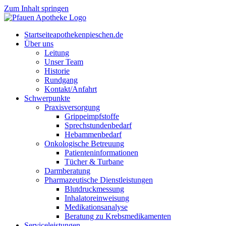
Zum Inhalt springen
Start­sei­te
apothekenpieschen.de
Über uns
Lei­tung
Unser Team
His­to­rie
Rund­gang
Kontakt/Anfahrt
Schwer­punk­te
Pra­xis­ver­sor­gung
Grip­pe­impf­stof­fe
Sprech­stun­den­be­darf
Heb­am­men­be­darf
Onko­lo­gi­sche Betreuung
Pati­en­ten­in­for­ma­tio­nen
Tücher & Turbane
Darm­be­ra­tung
Phar­ma­zeu­ti­sche Dienstleistungen
Blut­druck­mes­sung
Inha­la­tor­ein­wei­sung
Medi­ka­ti­ons­ana­ly­se
Bera­tung zu Krebsmedikamenten
Ser­vice­leis­tun­gen